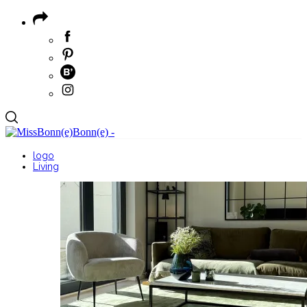
logo
Living