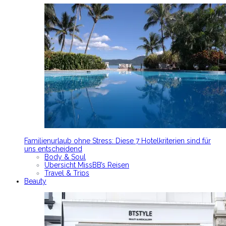
Familienurlaub ohne Stress: Diese 7 Hotelkriterien sind für
uns entscheidend
Body & Soul
Übersicht MissBB’s Reisen
Travel & Trips
Beauty