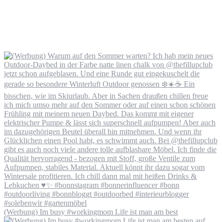
(Werbung) Im busy #workingmom Life ist man am best