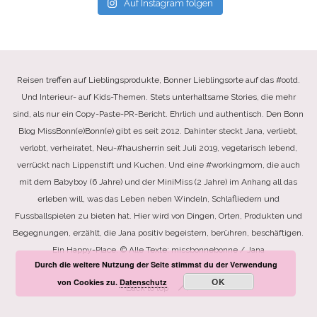
Auf Instagram folgen
Reisen treffen auf Lieblingsprodukte, Bonner Lieblingsorte auf das #ootd.
Und Interieur- auf Kids-Themen. Stets unterhaltsame Stories, die mehr
sind, als nur ein Copy-Paste-PR-Bericht. Ehrlich und authentisch. Den Bonn
Blog MissBonn(e)Bonn(e) gibt es seit 2012. Dahinter steckt Jana, verliebt,
verlobt, verheiratet, Neu-#hausherrin seit Juli 2019, vegetarisch lebend,
verrückt nach Lippenstift und Kuchen. Und eine #workingmom, die auch
mit dem Babyboy (6 Jahre) und der MiniMiss (2 Jahre) im Anhang all das
erleben will, was das Leben neben Windeln, Schlafliedern und
Fussballspielen zu bieten hat. Hier wird von Dingen, Orten, Produkten und
Begegnungen, erzählt, die Jana positiv begeistern, berühren, beschäftigen.
Ein Happy-Place. © Alle Texte: missbonnebonne / Jana
Durch die weitere Nutzung der Seite stimmst du der Verwendung
OK
von Cookies zu.
Datenschutz
Back to top