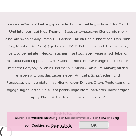
Reisen treffen auf Lieblingsprodukte, Bonner Lieblingsorte auf das #ootd.
Und Interieur- auf Kids-Themen. Stets unterhaltsame Stories, die mehr
sind, als nur ein Copy-Paste-PR-Bericht. Ehrlich und authentisch. Den Bonn
Blog MissBonn(e)Bonn(e) gibt es seit 2012. Dahinter steckt Jana, verliebt,
verlobt, verheiratet, Neu-#hausherrin seit Juli 2019, vegetarisch lebend,
verrückt nach Lippenstift und Kuchen. Und eine #workingmom, die auch
mit dem Babyboy (6 Jahre) und der MiniMiss (2 Jahre) im Anhang all das
erleben will, was das Leben neben Windeln, Schlafliedern und
Fussballspielen zu bieten hat. Hier wird von Dingen, Orten, Produkten und
Begegnungen, erzählt, die Jana positiv begeistern, berühren, beschäftigen.
Ein Happy-Place. © Alle Texte: missbonnebonne / Jana
Back to top
Durch die weitere Nutzung der Seite stimmst du der Verwendung
OK
von Cookies zu.
Datenschutz