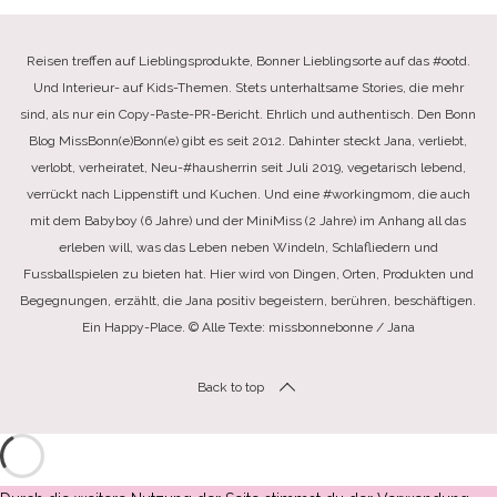
Reisen treffen auf Lieblingsprodukte, Bonner Lieblingsorte auf das #ootd.
Und Interieur- auf Kids-Themen. Stets unterhaltsame Stories, die mehr
sind, als nur ein Copy-Paste-PR-Bericht. Ehrlich und authentisch. Den Bonn
Blog MissBonn(e)Bonn(e) gibt es seit 2012. Dahinter steckt Jana, verliebt,
verlobt, verheiratet, Neu-#hausherrin seit Juli 2019, vegetarisch lebend,
verrückt nach Lippenstift und Kuchen. Und eine #workingmom, die auch
mit dem Babyboy (6 Jahre) und der MiniMiss (2 Jahre) im Anhang all das
erleben will, was das Leben neben Windeln, Schlafliedern und
Fussballspielen zu bieten hat. Hier wird von Dingen, Orten, Produkten und
Begegnungen, erzählt, die Jana positiv begeistern, berühren, beschäftigen.
Ein Happy-Place. © Alle Texte: missbonnebonne / Jana
Back to top