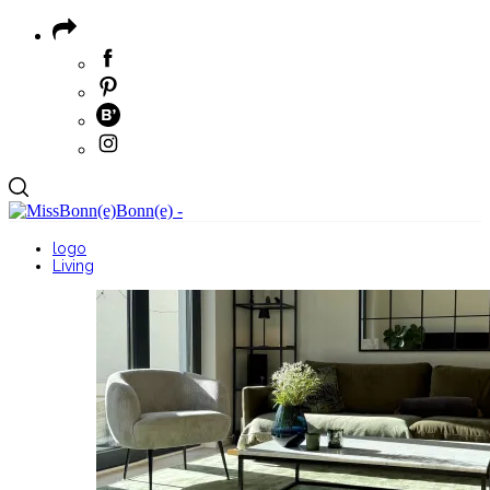
logo
Living