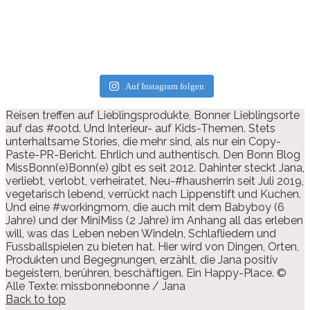
Auf Instagram folgen
Reisen treffen auf Lieblingsprodukte, Bonner Lieblingsorte
auf das #ootd. Und Interieur- auf Kids-Themen. Stets
unterhaltsame Stories, die mehr sind, als nur ein Copy-
Paste-PR-Bericht. Ehrlich und authentisch. Den Bonn Blog
MissBonn(e)Bonn(e) gibt es seit 2012. Dahinter steckt Jana,
verliebt, verlobt, verheiratet, Neu-#hausherrin seit Juli 2019,
vegetarisch lebend, verrückt nach Lippenstift und Kuchen.
Und eine #workingmom, die auch mit dem Babyboy (6
Jahre) und der MiniMiss (2 Jahre) im Anhang all das erleben
will, was das Leben neben Windeln, Schlafliedern und
Fussballspielen zu bieten hat. Hier wird von Dingen, Orten,
Produkten und Begegnungen, erzählt, die Jana positiv
begeistern, berühren, beschäftigen. Ein Happy-Place. ©
Alle Texte: missbonnebonne / Jana
Back to top