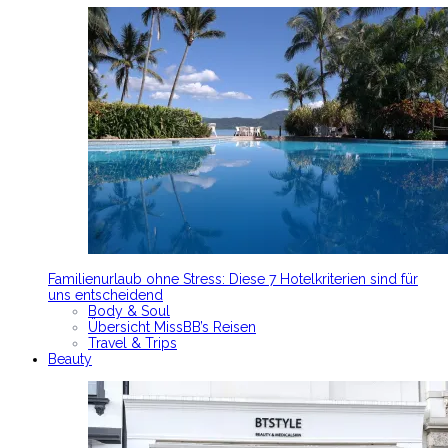
Familienurlaub ohne Stress: Diese 7 Hotelkriterien sind für
uns entscheidend
Body & Soul
Übersicht MissBB’s Reisen
Travel & Trips
Beauty