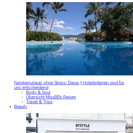
Familienurlaub ohne Stress: Diese 7 Hotelkriterien sind für
uns entscheidend
Body & Soul
Übersicht MissBB’s Reisen
Travel & Trips
Beauty