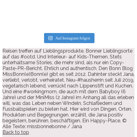
Auf Instagram folgen
Reisen treffen auf Lieblingsprodukte, Bonner Lieblingsorte
auf das #ootd. Und Interieur- auf Kids-Themen. Stets
unterhaltsame Stories, die mehr sind, als nur ein Copy-
Paste-PR-Bericht. Ehrlich und authentisch. Den Bonn Blog
MissBonn(e)Bonn(e) gibt es seit 2012. Dahinter steckt Jana,
verliebt, verlobt, verheiratet, Neu-#hausherrin seit Juli 2019,
vegetarisch lebend, verrückt nach Lippenstift und Kuchen.
Und eine #workingmom, die auch mit dem Babyboy (6
Jahre) und der MiniMiss (2 Jahre) im Anhang all das erleben
will, was das Leben neben Windeln, Schlafliedern und
Fussballspielen zu bieten hat. Hier wird von Dingen, Orten,
Produkten und Begegnungen, erzählt, die Jana positiv
begeistern, berühren, beschäftigen. Ein Happy-Place. ©
Alle Texte: missbonnebonne / Jana
Back to top