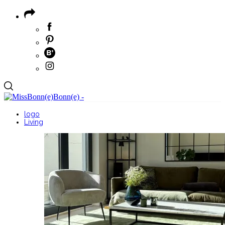
logo
Living