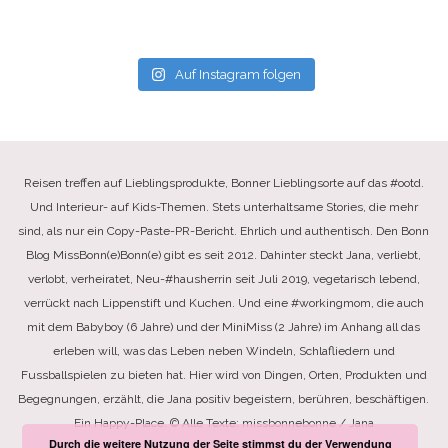
Auf Instagram folgen
Reisen treffen auf Lieblingsprodukte, Bonner Lieblingsorte auf das #ootd.
Und Interieur- auf Kids-Themen. Stets unterhaltsame Stories, die mehr
sind, als nur ein Copy-Paste-PR-Bericht. Ehrlich und authentisch. Den Bonn
Blog MissBonn(e)Bonn(e) gibt es seit 2012. Dahinter steckt Jana, verliebt,
verlobt, verheiratet, Neu-#hausherrin seit Juli 2019, vegetarisch lebend,
verrückt nach Lippenstift und Kuchen. Und eine #workingmom, die auch
mit dem Babyboy (6 Jahre) und der MiniMiss (2 Jahre) im Anhang all das
erleben will, was das Leben neben Windeln, Schlafliedern und
Fussballspielen zu bieten hat. Hier wird von Dingen, Orten, Produkten und
Begegnungen, erzählt, die Jana positiv begeistern, berühren, beschäftigen.
Ein Happy-Place. © Alle Texte: missbonnebonne / Jana
Durch die weitere Nutzung der Seite stimmst du der Verwendung