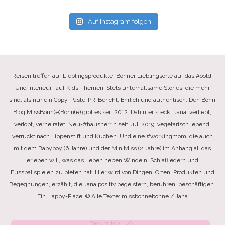
Auf Instagram folgen
Reisen treffen auf Lieblingsprodukte, Bonner Lieblingsorte auf das #ootd.
Und Interieur- auf Kids-Themen. Stets unterhaltsame Stories, die mehr
sind, als nur ein Copy-Paste-PR-Bericht. Ehrlich und authentisch. Den Bonn
Blog MissBonn(e)Bonn(e) gibt es seit 2012. Dahinter steckt Jana, verliebt,
verlobt, verheiratet, Neu-#hausherrin seit Juli 2019, vegetarisch lebend,
verrückt nach Lippenstift und Kuchen. Und eine #workingmom, die auch
mit dem Babyboy (6 Jahre) und der MiniMiss (2 Jahre) im Anhang all das
erleben will, was das Leben neben Windeln, Schlafliedern und
Fussballspielen zu bieten hat. Hier wird von Dingen, Orten, Produkten und
Begegnungen, erzählt, die Jana positiv begeistern, berühren, beschäftigen.
Ein Happy-Place. © Alle Texte: missbonnebonne / Jana
Back to top