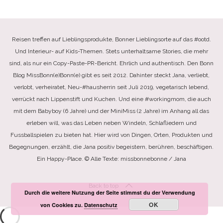
Reisen treffen auf Lieblingsprodukte, Bonner Lieblingsorte auf das #ootd.
Und Interieur- auf Kids-Themen. Stets unterhaltsame Stories, die mehr
sind, als nur ein Copy-Paste-PR-Bericht. Ehrlich und authentisch. Den Bonn
Blog MissBonn(e)Bonn(e) gibt es seit 2012. Dahinter steckt Jana, verliebt,
verlobt, verheiratet, Neu-#hausherrin seit Juli 2019, vegetarisch lebend,
verrückt nach Lippenstift und Kuchen. Und eine #workingmom, die auch
mit dem Babyboy (6 Jahre) und der MiniMiss (2 Jahre) im Anhang all das
erleben will, was das Leben neben Windeln, Schlafliedern und
Fussballspielen zu bieten hat. Hier wird von Dingen, Orten, Produkten und
Begegnungen, erzählt, die Jana positiv begeistern, berühren, beschäftigen.
Ein Happy-Place. © Alle Texte: missbonnebonne / Jana
Back to top
Durch die weitere Nutzung der Seite stimmst du der Verwendung
OK
von Cookies zu.
Datenschutz