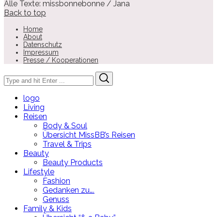
Alle Texte: missbonnebonne / Jana
Back to top
Home
About
Datenschutz
Impressum
Presse / Kooperationen
Search
Search
for:
logo
Living
Reisen
Body & Soul
Übersicht MissBB’s Reisen
Travel & Trips
Beauty
Beauty Products
Lifestyle
Fashion
Gedanken zu….
Genuss
Family & Kids