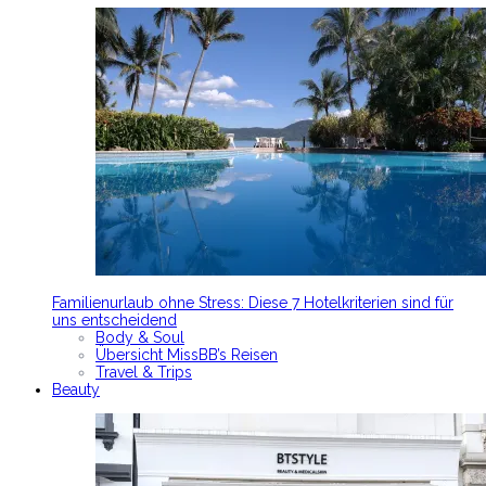
Familienurlaub ohne Stress: Diese 7 Hotelkriterien sind für
uns entscheidend
Body & Soul
Übersicht MissBB’s Reisen
Travel & Trips
Beauty