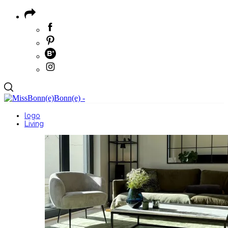
logo
Living