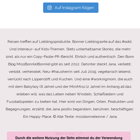
Auf Instagram folgen
Reisen treffen auf Lieblingsprodukte, Bonner Lieblingsorte auf das #ootd.
Und Interieur- auf Kids-Themen. Stets unterhaltsame Stories, die mehr
sind, als nur ein Copy-Paste-PR-Bericht. Ehrlich und authentisch. Den Bonn
Blog MissBonn(e)Bonn(e) gibt es seit 2012. Dahinter steckt Jana, verliebt,
verlobt, verheiratet, Neu-#hausherrin seit Juli 2019, vegetarisch lebend,
verrückt nach Lippenstift und Kuchen. Und eine #workingmom, die auch
mit dem Babyboy (6 Jahre) und der MiniMiss (2 Jahre) im Anhang all das
erleben will, was das Leben neben Windeln, Schlafliedern und
Fussballspielen zu bieten hat. Hier wird von Dingen, Orten, Produkten und
Begegnungen, erzählt, die Jana positiv begeistern, berühren, beschäftigen.
Ein Happy-Place. © Alle Texte: missbonnebonne / Jana
Back to top
Durch die weitere Nutzung der Seite stimmst du der Verwendung