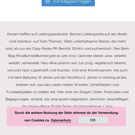
Auf Instagram folgen
Reisen treffen auf Lieblingsprodukte, Bonner Lieblingsorte auf das #ootd.
Und Interieur- auf Kids-Themen. Stets unterhaltsame Stories, die mehr
sind, als nur ein Copy-Paste-PR-Bericht. Ehrlich und authentisch. Den Bonn
Blog MissBonn(e)Bonn(e) gibt es seit 2012. Dahinter steckt Jana, verliebt,
verlobt, verheiratet, Neu-#hausherrin seit Juli 2019, vegetarisch lebend,
verrückt nach Lippenstift und Kuchen. Und eine #workingmom, die auch
mit dem Babyboy (6 Jahre) und der MiniMiss (2 Jahre) im Anhang all das
erleben will, was das Leben neben Windeln, Schlafliedern und
Fussballspielen zu bieten hat. Hier wird von Dingen, Orten, Produkten und
Begegnungen, erzählt, die Jana positiv begeistern, berühren, beschäftigen.
Ein Happy-Place. © Alle Texte: missbonnebonne / Jana
Durch die weitere Nutzung der Seite stimmst du der Verwendung
OK
von Cookies zu.
Datenschutz
Back to top