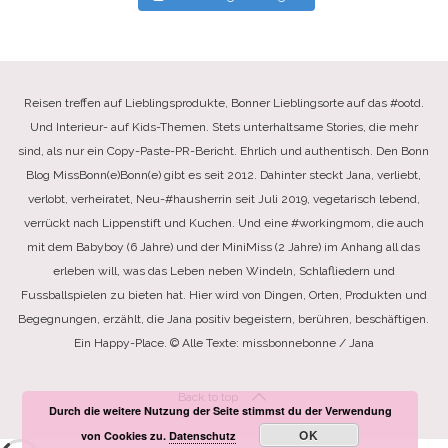
Reisen treffen auf Lieblingsprodukte, Bonner Lieblingsorte auf das #ootd.
Und Interieur- auf Kids-Themen. Stets unterhaltsame Stories, die mehr
sind, als nur ein Copy-Paste-PR-Bericht. Ehrlich und authentisch. Den Bonn
Blog MissBonn(e)Bonn(e) gibt es seit 2012. Dahinter steckt Jana, verliebt,
verlobt, verheiratet, Neu-#hausherrin seit Juli 2019, vegetarisch lebend,
verrückt nach Lippenstift und Kuchen. Und eine #workingmom, die auch
mit dem Babyboy (6 Jahre) und der MiniMiss (2 Jahre) im Anhang all das
erleben will, was das Leben neben Windeln, Schlafliedern und
Fussballspielen zu bieten hat. Hier wird von Dingen, Orten, Produkten und
Begegnungen, erzählt, die Jana positiv begeistern, berühren, beschäftigen.
Ein Happy-Place. © Alle Texte: missbonnebonne / Jana
Back to top
Durch die weitere Nutzung der Seite stimmst du der Verwendung
OK
von Cookies zu.
Datenschutz