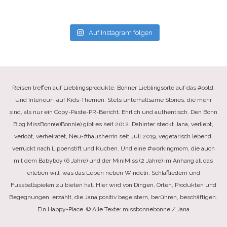
Auf Instagram folgen
Reisen treffen auf Lieblingsprodukte, Bonner Lieblingsorte auf das #ootd.
Und Interieur- auf Kids-Themen. Stets unterhaltsame Stories, die mehr
sind, als nur ein Copy-Paste-PR-Bericht. Ehrlich und authentisch. Den Bonn
Blog MissBonn(e)Bonn(e) gibt es seit 2012. Dahinter steckt Jana, verliebt,
verlobt, verheiratet, Neu-#hausherrin seit Juli 2019, vegetarisch lebend,
verrückt nach Lippenstift und Kuchen. Und eine #workingmom, die auch
mit dem Babyboy (6 Jahre) und der MiniMiss (2 Jahre) im Anhang all das
erleben will, was das Leben neben Windeln, Schlafliedern und
Fussballspielen zu bieten hat. Hier wird von Dingen, Orten, Produkten und
Begegnungen, erzählt, die Jana positiv begeistern, berühren, beschäftigen.
Ein Happy-Place. © Alle Texte: missbonnebonne / Jana