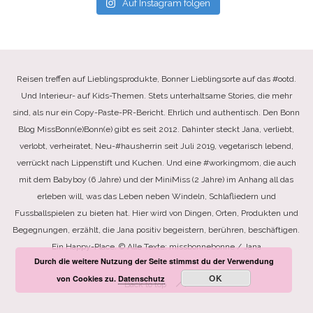
Auf Instagram folgen
Reisen treffen auf Lieblingsprodukte, Bonner Lieblingsorte auf das #ootd.
Und Interieur- auf Kids-Themen. Stets unterhaltsame Stories, die mehr
sind, als nur ein Copy-Paste-PR-Bericht. Ehrlich und authentisch. Den Bonn
Blog MissBonn(e)Bonn(e) gibt es seit 2012. Dahinter steckt Jana, verliebt,
verlobt, verheiratet, Neu-#hausherrin seit Juli 2019, vegetarisch lebend,
verrückt nach Lippenstift und Kuchen. Und eine #workingmom, die auch
mit dem Babyboy (6 Jahre) und der MiniMiss (2 Jahre) im Anhang all das
erleben will, was das Leben neben Windeln, Schlafliedern und
Fussballspielen zu bieten hat. Hier wird von Dingen, Orten, Produkten und
Begegnungen, erzählt, die Jana positiv begeistern, berühren, beschäftigen.
Ein Happy-Place. © Alle Texte: missbonnebonne / Jana
Durch die weitere Nutzung der Seite stimmst du der Verwendung
OK
von Cookies zu.
Datenschutz
Back to top