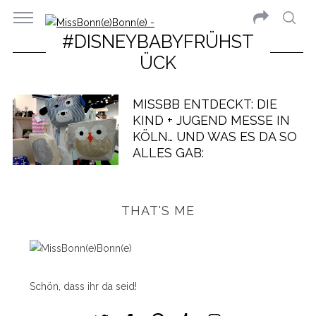
#DISNEYBABYFRÜHST
ÜCK
MISSBB ENTDECKT: DIE
KIND + JUGEND MESSE IN
KÖLN… UND WAS ES DA SO
ALLES GAB:
THAT'S ME
Schön, dass ihr da seid!