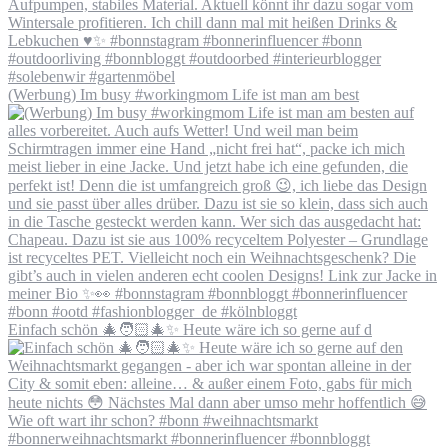
(Werbung) Im busy #workingmom Life ist man am best
Einfach schön 🎄🧑🏻‍🎄✨ Heute wäre ich so gerne auf d