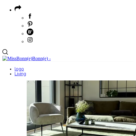
logo
Living