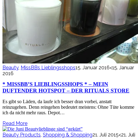
Beauty
,
MissBBs Lieblingsshops
15. Januar 2016
<15. Januar
2016
* MISSBB’S LIEBLINGSSHOPS * – MEIN
DUFTENDER HOTSPOT – DER RITUALS STORE
Es gibt so Läden, da laufe ich besser dran vorbei, anstatt
reinzugehen. Denn reingehen bedeutet meistens: Ohne Tüte komme
ich da nicht mehr raus. Depot…
Read More
Beauty Products
,
Shopping & Shopping
21. Juli 2015
<21. Juli