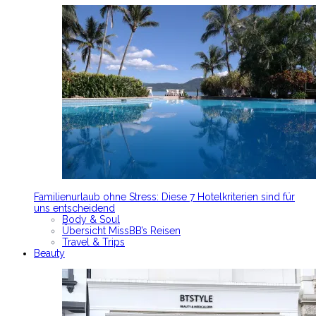
Familienurlaub ohne Stress: Diese 7 Hotelkriterien sind für
uns entscheidend
Body & Soul
Übersicht MissBB’s Reisen
Travel & Trips
Beauty