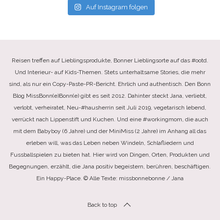
Auf Instagram folgen
Reisen treffen auf Lieblingsprodukte, Bonner Lieblingsorte auf das #ootd.
Und Interieur- auf Kids-Themen. Stets unterhaltsame Stories, die mehr
sind, als nur ein Copy-Paste-PR-Bericht. Ehrlich und authentisch. Den Bonn
Blog MissBonn(e)Bonn(e) gibt es seit 2012. Dahinter steckt Jana, verliebt,
verlobt, verheiratet, Neu-#hausherrin seit Juli 2019, vegetarisch lebend,
verrückt nach Lippenstift und Kuchen. Und eine #workingmom, die auch
mit dem Babyboy (6 Jahre) und der MiniMiss (2 Jahre) im Anhang all das
erleben will, was das Leben neben Windeln, Schlafliedern und
Fussballspielen zu bieten hat. Hier wird von Dingen, Orten, Produkten und
Begegnungen, erzählt, die Jana positiv begeistern, berühren, beschäftigen.
Ein Happy-Place. © Alle Texte: missbonnebonne / Jana
Back to top