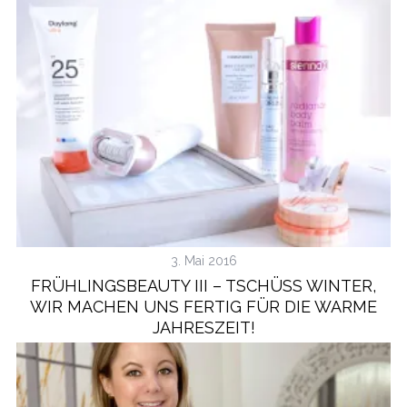
S
e
a
r
c
3. Mai 2016
h
FRÜHLINGSBEAUTY III – TSCHÜSS WINTER, W
f
IR MACHEN UNS FERTIG FÜR DIE WARME J
o
AHRESZEIT!
r
: