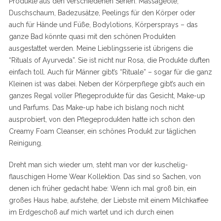
Produkte aus den verschiedenen Serien. Massageöle,
Duschschaum, Badezusätze, Peelings für den Körper oder
auch für Hände und Füße, Bodylotions, Körpersprays – das
ganze Bad könnte quasi mit den schönen Produkten
ausgestattet werden. Meine Lieblingsserie ist übrigens die
“Rituals of Ayurveda”. Sie ist nicht nur Rosa, die Produkte duften
einfach toll. Auch für Männer gibt’s “Rituale” – sogar für die ganz
Kleinen ist was dabei. Neben der Körperpflege gibt’s auch ein
ganzes Regal voller Pflegeprodukte für das Gesicht, Make-up
und Parfums. Das Make-up habe ich bislang noch nicht
ausprobiert, von den Pflegeprodukten hatte ich schon den
Creamy Foam Cleanser, ein schönes Produkt zur täglichen
Reinigung.
Dreht man sich wieder um, steht man vor der kuschelig-
flauschigen Home Wear Kollektion. Das sind so Sachen, von
denen ich früher gedacht habe: Wenn ich mal groß bin, ein
großes Haus habe, aufstehe, der Liebste mit einem Milchkaffee
im Erdgeschoß auf mich wartet und ich durch einen