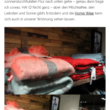
sonnendurchfluteten Flur nach unten gehe – genau dann trage
ich sowas. HA! 🙂 Nicht ganz – aber den Milchkaffee, den
Liebsten und Sonne gibt’s trotzdem und die
Home Wear
kann
sich auch in unserer Wohnung sehen lassen.