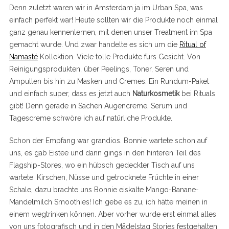
Denn zuletzt waren wir in Amsterdam ja im Urban Spa, was
einfach perfekt war! Heute sollten wir die Produkte noch einmal
ganz genau kennenlernen, mit denen unser Treatment im Spa
gemacht wurde. Und zwar handelte es sich um die
Ritual of
Namasté
Kollektion. Viele tolle Produkte fürs Gesicht. Von
Reinigungsprodukten, über Peelings, Toner, Seren und
Ampullen bis hin zu Masken und Cremes. Ein Rundum-Paket
und einfach super, dass es jetzt auch
Naturkosmetik
bei Rituals
gibt! Denn gerade in Sachen Augencreme, Serum und
Tagescreme schwöre ich auf natürliche Produkte.
Schon der Empfang war grandios. Bonnie wartete schon auf
uns, es gab Eistee und dann gings in den hinteren Teil des
Flagship-Stores, wo ein hübsch gedeckter Tisch auf uns
wartete. Kirschen, Nüsse und getrocknete Früchte in einer
Schale, dazu brachte uns Bonnie eiskalte Mango-Banane-
Mandelmilch Smoothies! Ich gebe es zu, ich hätte meinen in
einem wegtrinken können. Aber vorher wurde erst einmal alles
von uns fotografisch und in den Mädelstag Stories festgehalten