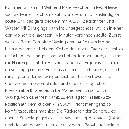
Kommen wir zu mir! Während Mareike schon im Pedi-Heaven
war, wartete ich noch kurz auf Ebru, die für mich zuständig sein
sollte. Und das ganz bequem mit WLAN, Zeitschriften und
Wasser. Mit Ebru gings dann ins Untergeschoss, wo ich in einer
der Kabinen die nächsten 45 Minuten verbringen sollte. Zuerst
war das Beine Complete Waxing dran. Auf diesen Moment
hinzuarbeiten war bei dem Wetter der letzten Tage gar nicht so
einfach (oh no… lange Hose bei hohen Temperaturen, da Beine
S
mit Haaren ja nicht der Hit sind) – aber das Ergebnis hinterher
e
entschädigt ja immer. Erst musste ich unterschreiben, dass ich
a
r
mir aufgrund der Schwangerschaft der Risiken bewusst bin
c
(höheres Schmerzempfinden und dadurch möglicher
h
Kreislaufabfall)… aber auch bei Matteo war ich schon zum
f
Waxing, von daher fein damit. Zuerst lag ich in Halb-Sitz-
o
r
Position auf dem Rücken – in SSW33 nicht mehr ganz so
:
komfortabel aber machbar. Die Rückseiten der Beine wurde
dann in Seitenlage gewaxt. I just say: the hippo is back! 😉 Aber
egal.. ich werde wohl nicht die einzige mit Babybauch sein. Mit