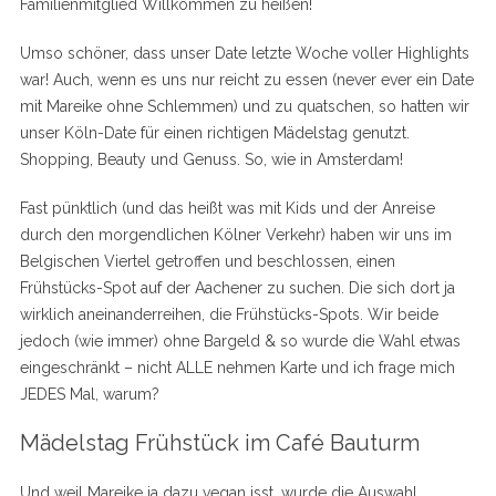
Familienmitglied Willkommen zu heißen!
Umso schöner, dass unser Date letzte Woche voller Highlights
war! Auch, wenn es uns nur reicht zu essen (never ever ein Date
mit Mareike ohne Schlemmen) und zu quatschen, so hatten wir
unser Köln-Date für einen richtigen Mädelstag genutzt.
Shopping, Beauty und Genuss. So, wie in Amsterdam!
Fast pünktlich (und das heißt was mit Kids und der Anreise
durch den morgendlichen Kölner Verkehr) haben wir uns im
Belgischen Viertel getroffen und beschlossen, einen
Frühstücks-Spot auf der Aachener zu suchen. Die sich dort ja
wirklich aneinanderreihen, die Frühstücks-Spots. Wir beide
jedoch (wie immer) ohne Bargeld & so wurde die Wahl etwas
eingeschränkt – nicht ALLE nehmen Karte und ich frage mich
JEDES Mal, warum?
Mädelstag Frühstück im Café Bauturm
Und weil Mareike ja dazu vegan isst, wurde die Auswahl