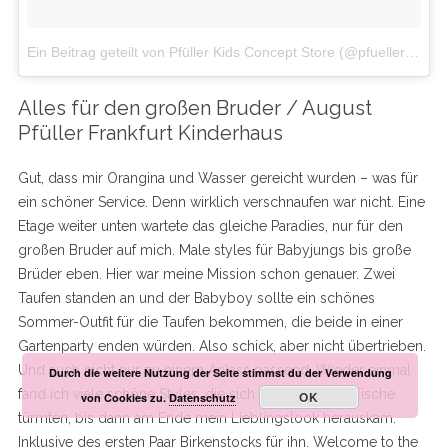
Ein Beitrag geteilt von Pfüller Kids Concept Store (@pfuellerkids)
Alles für den großen Bruder / August
Pfüller Frankfurt Kinderhaus
Gut, dass mir Orangina und Wasser gereicht wurden – was für
ein schöner Service. Denn wirklich verschnaufen war nicht. Eine
Etage weiter unten wartete das gleiche Paradies, nur für den
großen Bruder auf mich. Male styles für Babyjungs bis große
Brüder eben. Hier war meine Mission schon genauer. Zwei
Taufen standen an und der Babyboy sollte ein schönes
Sommer-Outfit für die Taufen bekommen, die beide in einer
Gartenparty enden würden. Also schick, aber nicht übertrieben.
Und auch nicht nur zu einem Anlass passend. Wieder einmal
Durch die weitere Nutzung der Seite stimmst du der Verwendung
fand ich viele schöne Styles, die sich auf einem der Tische
OK
von Cookies zu.
Datenschutz
türmten, bis dann am Ende mein Lieblingslook herauskam.
Inklusive des ersten Paar Birkenstocks für ihn. Welcome to the