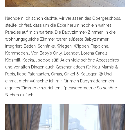
Nachdem ich schon dachte, wir verlassen das Obergeschoss,
stellte ich fest, dass um die Ecke herum noch ein wahres
Paradies auf mich wartete. Die Babyzimmer-Zimmer! In drei
wohnungsgleiche Zimmer waren süßeste Babyzimmer
integriert. Betten, Schränke, Wiegen, Wippen, Teppiche,
Kommoden… Von Baby’s Only, Leander, Lorena Canals,
Kidsmill, Koeka,… soooo süß! Auch viele schöne Accessoires
S
e
und vor allen Dingen auch Geschenkideen für Neu-Mamis &
a
Papis, liebe Patentanten, Omas, Onkel & Kollegen 🙂 Und
r
einmal mehr wünschte ich mir, für mein Babymädchen ein
c
eigenes Zimmer einzurichten… *pleasecometrue So schöne
h
f
Sachen einfach!
o
r
: