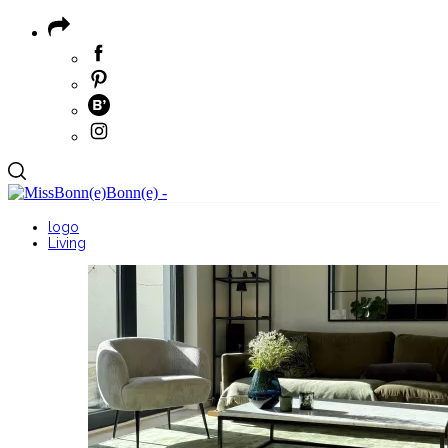
logo
Living