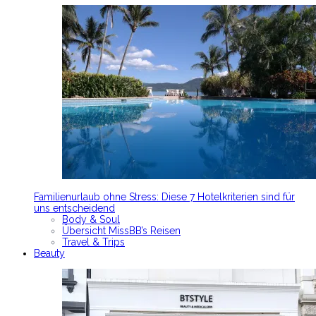
Familienurlaub ohne Stress: Diese 7 Hotelkriterien sind für
uns entscheidend
Body & Soul
Übersicht MissBB’s Reisen
Travel & Trips
Beauty