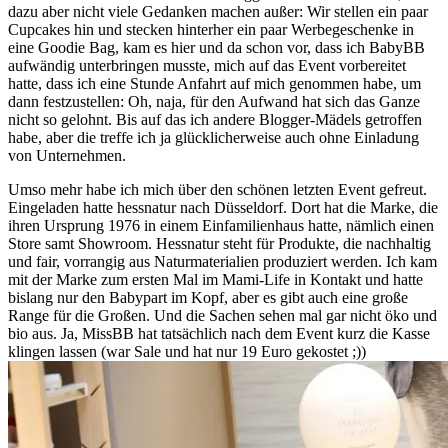
dazu aber nicht viele Gedanken machen außer: Wir stellen ein paar
Cupcakes hin und stecken hinterher ein paar Werbegeschenke in
eine Goodie Bag, kam es hier und da schon vor, dass ich BabyBB
aufwändig unterbringen musste, mich auf das Event vorbereitet
hatte, dass ich eine Stunde Anfahrt auf mich genommen habe, um
dann festzustellen: Oh, naja, für den Aufwand hat sich das Ganze
nicht so gelohnt. Bis auf das ich andere Blogger-Mädels getroffen
habe, aber die treffe ich ja glücklicherweise auch ohne Einladung
von Unternehmen.
Umso mehr habe ich mich über den schönen letzten Event gefreut.
Eingeladen hatte hessnatur nach Düsseldorf. Dort hat die Marke, die
ihren Ursprung 1976 in einem Einfamilienhaus hatte, nämlich einen
Store samt Showroom. Hessnatur steht für Produkte, die nachhaltig
und fair, vorrangig aus Naturmaterialien produziert werden. Ich kam
mit der Marke zum ersten Mal im Mami-Life in Kontakt und hatte
bislang nur den Babypart im Kopf, aber es gibt auch eine große
Range für die Großen. Und die Sachen sehen mal gar nicht öko und
bio aus. Ja, MissBB hat tatsächlich nach dem Event kurz die Kasse
klingen lassen (war Sale und hat nur 19 Euro gekostet ;))