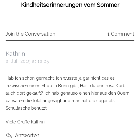
Kindheitserinnerungen vom Sommer
Join the Conversation
1 Comment
s
Kathrin
a
2. Juli 2019 at 12:05
y
s
Hab ich schon gemacht, ich wusste ja gar nicht das es
:
inzwischen einen Shop in Bonn gibt, Hast du den rosa Korb
auch dort gekauft? Ich hab genauso einen hier aus den 80ern
da waren die total angesagt und man hat die sogar als
Schultasche benutzt.
Viele Grüße Kathrin
Antworten