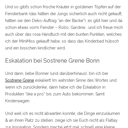
Und so gibt’s schon frische Kräuter in goldenen Töpfen auf der
Fensterbank (das hätten die Jungs sicherlich auch nicht gekauft,
hätten sie den Deko-Auftrag “an der Backe”), es gibt hier und da
schon etwas vorm Fenster – Rollo, Gardine… und ich freue mich
auch über das rosa Handtuch mit den bunten Punkten, welches
ich der MiniMiss gekauft habe, so dass das Kinderbad hübsch
und ein bisschen kindlicher wird.
Eskalation bei Sostrene Grene Bonn
Und dann, liebe Bonner (und darüberhinaus), bin ich bei
Sostrene Grene
eskaliert! Im wahrsten Sinne des Wortes und
wenn ich zurückdenke, dann habe ich die Eskalation in
Produkten “like a pro” bis zum Auto bekommen. Samt
Kinderwagen.
Und weil ich es nicht abwarten konnte, die Dinge einzuräumen
& an ihren Platz zu stellen, zeige ich sie Euch nicht als Flatlay
zur Inspiration. Sondern mache jetzt mal schnell eine kleine