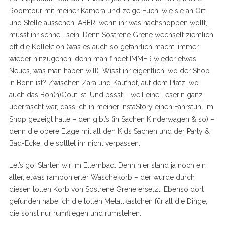
Roomtour mit meiner Kamera und zeige Euch, wie sie an Ort
und Stelle aussehen. ABER: wenn ihr was nachshoppen wollt,
müsst ihr schnell sein! Denn Sostrene Grene wechselt ziemlich
oft die Kollektion (was es auch so gefährlich macht, immer
wieder hinzugehen, denn man findet IMMER wieder etwas
Neues, was man haben will). Wisst ihr eigentlich, wo der Shop
in Bonn ist? Zwischen Zara und Kaufhof, auf dem Platz, wo
auch das Bon(n)Gout ist. Und pssst – weil eine Leserin ganz
überrascht war, dass ich in meiner InstaStory einen Fahrstuhl im
Shop gezeigt hatte – den gibt’s (in Sachen Kinderwagen & so) –
denn die obere Etage mit all den Kids Sachen und der Party &
Bad-Ecke, die solltet ihr nicht verpassen.
Let’s go! Starten wir im Elternbad. Denn hier stand ja noch ein
alter, etwas ramponierter Wäschekorb – der wurde durch
diesen tollen Korb von Sostrene Grene ersetzt. Ebenso dort
gefunden habe ich die tollen Metallkästchen für all die Dinge,
die sonst nur rumfliegen und rumstehen.