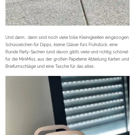
Und dann… dann sind noch viele tolle Kleinigkeiten eingezogen.
Schüsselchen für Dipps, kleine Gläser fürs Frühstück, eine
Runde Party-Sachen (und davon gibt’s viele und richtig schöne)
für die MiniMiss, aus der großen Papeterie Abteilung Karten und
S
Briefumschläge und eine Tasche für das alles.
e
a
r
c
h
f
o
r
: