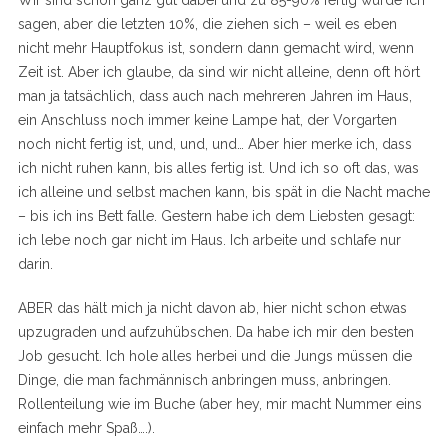
Wir sind schon ganz gut dabei und zu 85-90% fertig würde ich
sagen, aber die letzten 10%, die ziehen sich – weil es eben
nicht mehr Hauptfokus ist, sondern dann gemacht wird, wenn
Zeit ist. Aber ich glaube, da sind wir nicht alleine, denn oft hört
man ja tatsächlich, dass auch nach mehreren Jahren im Haus,
ein Anschluss noch immer keine Lampe hat, der Vorgarten
noch nicht fertig ist, und, und, und… Aber hier merke ich, dass
ich nicht ruhen kann, bis alles fertig ist. Und ich so oft das, was
ich alleine und selbst machen kann, bis spät in die Nacht mache
– bis ich ins Bett falle. Gestern habe ich dem Liebsten gesagt:
ich lebe noch gar nicht im Haus. Ich arbeite und schlafe nur
darin.
ABER das hält mich ja nicht davon ab, hier nicht schon etwas
upzugraden und aufzuhübschen. Da habe ich mir den besten
Job gesucht. Ich hole alles herbei und die Jungs müssen die
Dinge, die man fachmännisch anbringen muss, anbringen.
Rollenteilung wie im Buche (aber hey, mir macht Nummer eins
einfach mehr Spaß….).