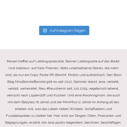
Auf Instagram folgen
Reisen treffen auf Lieblingsprodukte, Bonner Lieblingsorte auf das #ootd.
Und Interieur- auf Kids-Themen. Stets unterhaltsame Stories, die mehr
sind, als nur ein Copy-Paste-PR-Bericht. Ehrlich und authentisch. Den Bonn
Blog MissBonn(e)Bonn(e) gibt es seit 2012. Dahinter steckt Jana, verliebt,
verlobt, verheiratet, Neu-#hausherrin seit Juli 2019, vegetarisch lebend,
verrückt nach Lippenstift und Kuchen. Und eine #workingmom, die auch
mit dem Babyboy (6 Jahre) und der MiniMiss (2 Jahre) im Anhang all das
erleben will, was das Leben neben Windeln, Schlafliedern und
Fussballspielen zu bieten hat. Hier wird von Dingen, Orten, Produkten und
Begegnungen, erzählt, die Jana positiv begeistern, berühren, beschäftigen.