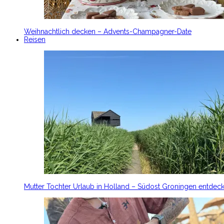
Weihnachtlich decken – Advents-Champagner-Date
Reisen
Mutter Tochter Urlaub in Holland – Südost Groningen entdec