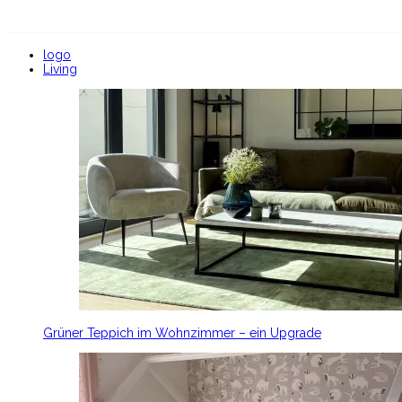
logo
Living
Grüner Teppich im Wohnzimmer – ein Upgrade