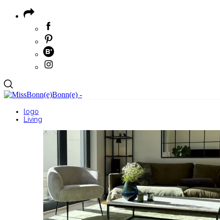
logo
Living