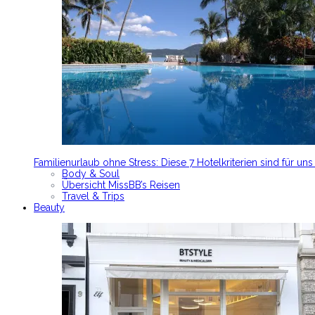
Familienurlaub ohne Stress: Diese 7 Hotelkriterien sind für un
Body & Soul
Übersicht MissBB’s Reisen
Travel & Trips
Beauty