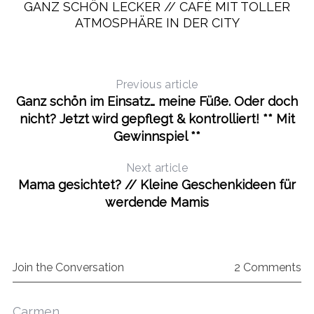
ANZ SCHÖN LECKER // CAFÉ MIT TOLLER A
TMOSPHÄRE IN DER CITY
Previous article
Ganz schön im Einsatz… meine Füße. Oder doch
nicht? Jetzt wird gepflegt & kontrolliert! ** Mit
Gewinnspiel **
S
e
Next article
a
Mama gesichtet? // Kleine Geschenkideen für
r
c
werdende Mamis
h
f
o
r
Join the Conversation
2 Comments
:
s
Carmen