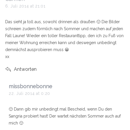
a
6. Juli 2014 at 21:01
y
s
Das sieht ja toll aus, sowohl drinnen als draußen 🙂 Die Bilder
:
schreien zudem förmlich nach Sommer und machen auf jeden
Fall Laune! Wieder ein toller Restauranttipp, den ich zu Fuß von
meiner Wohnung erreichen kann und deswegen unbedingt
demnächst ausprobieren muss 😀
xx
Antworten
s
missbonnebonne
a
22. Juli 2014 at 0:20
y
s
🙂 Dann gib mir unbedingt mal Bescheid, wenn Du den
:
Sangria probiert hast! Der wartet nächsten Sommer auch auf
mich 🙂