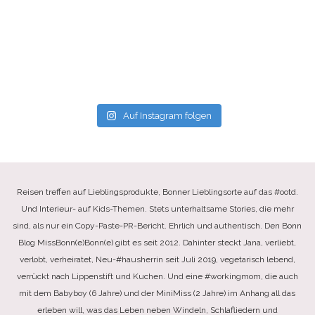
Auf Instagram folgen
Reisen treffen auf Lieblingsprodukte, Bonner Lieblingsorte auf das #ootd.
Und Interieur- auf Kids-Themen. Stets unterhaltsame Stories, die mehr
sind, als nur ein Copy-Paste-PR-Bericht. Ehrlich und authentisch. Den Bonn
Blog MissBonn(e)Bonn(e) gibt es seit 2012. Dahinter steckt Jana, verliebt,
verlobt, verheiratet, Neu-#hausherrin seit Juli 2019, vegetarisch lebend,
verrückt nach Lippenstift und Kuchen. Und eine #workingmom, die auch
mit dem Babyboy (6 Jahre) und der MiniMiss (2 Jahre) im Anhang all das
erleben will, was das Leben neben Windeln, Schlafliedern und