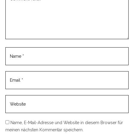
o
m
m
e
n
t
Name, E-Mail-Adresse und Website in diesem Browser für
meinen nächsten Kommentar speichern.