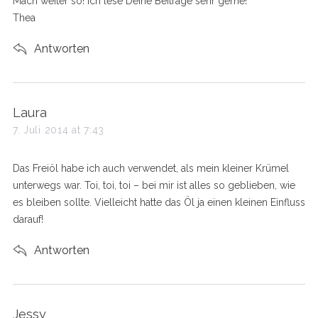
Mach weiter so! Ich lese Deine Beiträge sehr gerne!
Thea
Antworten
s
Laura
a
7. Juli 2014 at 7:43
y
s
Das Freiöl habe ich auch verwendet, als mein kleiner Krümel
:
unterwegs war. Toi, toi, toi – bei mir ist alles so geblieben, wie
es bleiben sollte. Vielleicht hatte das Öl ja einen kleinen Einfluss
darauf!
Antworten
s
Jessy