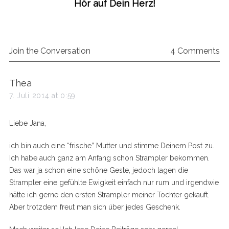
Hör auf Dein Herz!
Join the Conversation
4 Comments
s
Thea
a
7. Juli 2014 at 0:59
y
s
Liebe Jana,
:
ich bin auch eine “frische” Mutter und stimme Deinem Post zu.
Ich habe auch ganz am Anfang schon Strampler bekommen.
Das war ja schon eine schöne Geste, jedoch lagen die
Strampler eine gefühlte Ewigkeit einfach nur rum und irgendwie
hätte ich gerne den ersten Strampler meiner Tochter gekauft.
Aber trotzdem freut man sich über jedes Geschenk.