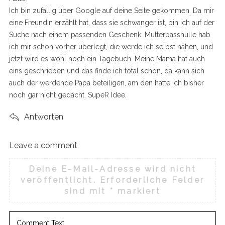
:
Ich bin zufällig über Google auf deine Seite gekommen. Da mir
eine Freundin erzählt hat, dass sie schwanger ist, bin ich auf der
Suche nach einem passenden Geschenk. Mutterpasshülle hab
ich mir schon vorher überlegt, die werde ich selbst nähen, und
jetzt wird es wohl noch ein Tagebuch. Meine Mama hat auch
eins geschrieben und das finde ich total schön, da kann sich
auch der werdende Papa beteiligen, am den hatte ich bisher
noch gar nicht gedacht. SupeR Idee.
Antworten
Leave a comment
L
e
Deine E-Mail-Adresse wird nicht
a
veröffentlicht.
Erforderliche Felder
v
sind mit
*
markiert
e
a
c