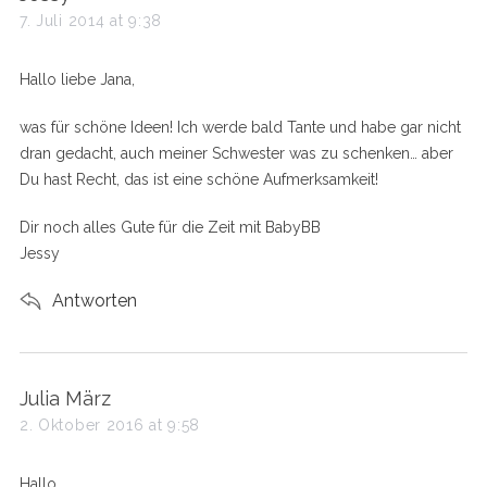
a
7. Juli 2014 at 9:38
y
s
Hallo liebe Jana,
:
was für schöne Ideen! Ich werde bald Tante und habe gar nicht
dran gedacht, auch meiner Schwester was zu schenken… aber
Du hast Recht, das ist eine schöne Aufmerksamkeit!
Dir noch alles Gute für die Zeit mit BabyBB
Jessy
Antworten
s
Julia März
a
2. Oktober 2016 at 9:58
y
s
Hallo,