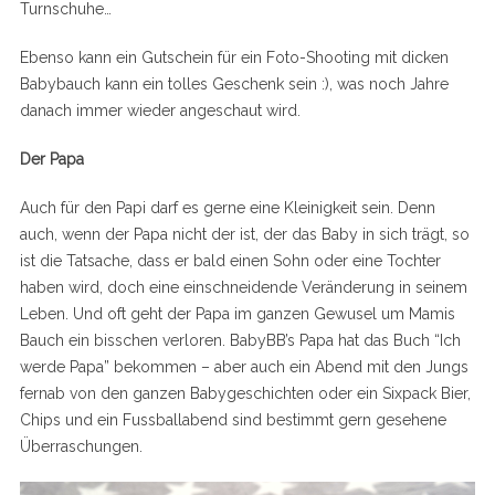
Turnschuhe…
Ebenso kann ein Gutschein für ein Foto-Shooting mit dicken
Babybauch kann ein tolles Geschenk sein :), was noch Jahre
danach immer wieder angeschaut wird.
Der Papa
Auch für den Papi darf es gerne eine Kleinigkeit sein. Denn
S
auch, wenn der Papa nicht der ist, der das Baby in sich trägt, so
e
ist die Tatsache, dass er bald einen Sohn oder eine Tochter
a
haben wird, doch eine einschneidende Veränderung in seinem
r
Leben. Und oft geht der Papa im ganzen Gewusel um Mamis
c
h
Bauch ein bisschen verloren. BabyBB’s Papa hat das Buch “Ich
f
werde Papa” bekommen – aber auch ein Abend mit den Jungs
o
fernab von den ganzen Babygeschichten oder ein Sixpack Bier,
r
Chips und ein Fussballabend sind bestimmt gern gesehene
:
Überraschungen.