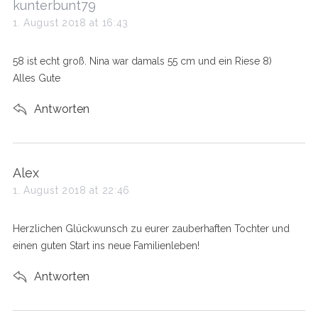
s
kunterbunt79
a
1. August 2018 at 16:43
y
s
58 ist echt groß. Nina war damals 55 cm und ein Riese 8)
:
Alles Gute
Antworten
s
Alex
a
1. August 2018 at 22:46
y
s
Herzlichen Glückwunsch zu eurer zauberhaften Tochter und
:
einen guten Start ins neue Familienleben!
Antworten