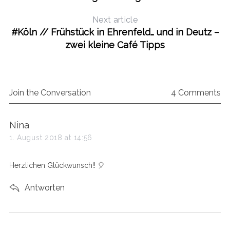
Next article
#Köln // Frühstück in Ehrenfeld… und in Deutz –
zwei kleine Café Tipps
Join the Conversation
4 Comments
s
Nina
a
1. August 2018 at 14:56
y
s
Herzlichen Glückwunsch!! 🎈
:
Antworten