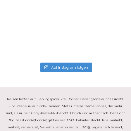
Auf Instagram folgen
Reisen treffen auf Lieblingsprodukte, Bonner Lieblingsorte auf das #ootd.
Und Interieur- auf Kids-Themen. Stets unterhaltsame Stories, die mehr
sind, als nur ein Copy-Paste-PR-Bericht. Ehrlich und authentisch. Den Bonn
Blog MissBonn(e)Bonn(e) gibt es seit 2012. Dahinter steckt Jana, verliebt,
verlobt, verheiratet, Neu-#hausherrin seit Juli 2019, vegetarisch lebend,