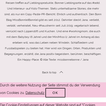
Reisen treffen auf Lieblingsprodukte, Bonner Lieblingsorte auf das #ootd.
Und Interieur- auf Kids-Themen. Stets unterhaltsame Stories, die mehr
sind, als nur ein Copy-Paste-PR-Bericht. Ehrlich und authentisch. Den Bonn
Blog MissBonn(e)Bonn(e) gibt es seit 2012. Dahinter steckt Jana, verliebt,
verlobt, verheiratet, Neu-#hausherrin seit Juli 2019, vegetarisch lebend,
verrückt nach Lippenstift und Kuchen. Und eine #workingmom, die auch
mit dem Babyboy (6 Jahre) und der MiniMiss (2 Jahre) im Anhang all das
erleben will, was das Leben neben Windeln, Schlafliedern und
Fussballspielen zu bieten hat. Hier wird von Dingen, Orten, Produkten und
Begegnungen, erzählt, die Jana positiv begeistern, berühren, beschäftigen.
Ein Happy-Place. © Alle Texte: missbonnebonne / Jana
Back to top
Durch die weitere Nutzung der Seite stimmst du der Verwendung
von Cookies zu.
Datenschutz
OK
Die Cookie-Einstellungen auf dieser Website sind auf "Cookies