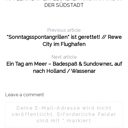
DER SÜDSTADT
Previous article
*Sonntagsspontangrillen* ist gerettet! // Rewe
City im Flughafen
Next article
Ein Tag am Meer – Badespaß & Sundowner… auf
nach Holland / Wassenar
Leave a comment
Deine E-Mail-Adresse wird nicht
veröffentlicht.
Erforderliche Felder
sind mit
*
markiert