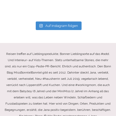
Auf Instagram folgen
Reisen treffen auf Lieblingsprodukte, Bonner Lieblingsorte auf das #ootd.
Und Interieur- auf Kids-Themen. Stets unterhaltsame Stories, die mehr
sind, als nur ein Copy-Paste-PR-Bericht. Ehrlich und authentisch. Den Bonn
Blog MissBonn(e)Bonn(e) gibt es seit 2012. Dahinter steckt Jana, verliebt,
verlobt, verheiratet, Neu-#hausherrin seit Juli 2019, vegetarisch lebend,
verrückt nach Lippenstift und Kuchen. Und eine #workingmom, die auch
mit dem Babyboy (6 Jahre) und der MiniMiss (2 Jahre) im Anhang all das
erleben will, was das Leben neben Windeln, Schlafliedern und
Fussballspielen zu bieten hat. Hier wird von Dingen, Orten, Produkten und
Begegnungen, erzählt, die Jana positiv begeistern, berühren, beschäftigen.