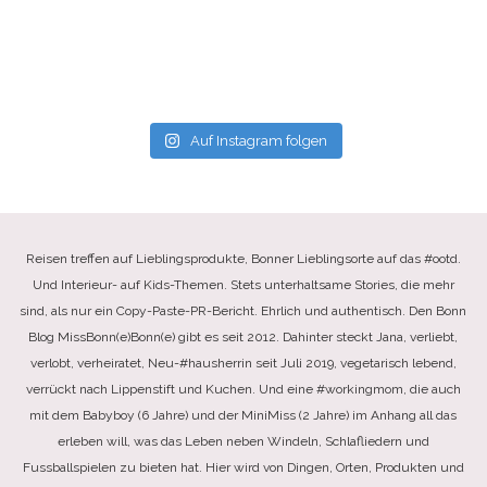
Auf Instagram folgen
Reisen treffen auf Lieblingsprodukte, Bonner Lieblingsorte auf das #ootd.
Und Interieur- auf Kids-Themen. Stets unterhaltsame Stories, die mehr
sind, als nur ein Copy-Paste-PR-Bericht. Ehrlich und authentisch. Den Bonn
Blog MissBonn(e)Bonn(e) gibt es seit 2012. Dahinter steckt Jana, verliebt,
verlobt, verheiratet, Neu-#hausherrin seit Juli 2019, vegetarisch lebend,
verrückt nach Lippenstift und Kuchen. Und eine #workingmom, die auch
mit dem Babyboy (6 Jahre) und der MiniMiss (2 Jahre) im Anhang all das
erleben will, was das Leben neben Windeln, Schlafliedern und
Fussballspielen zu bieten hat. Hier wird von Dingen, Orten, Produkten und