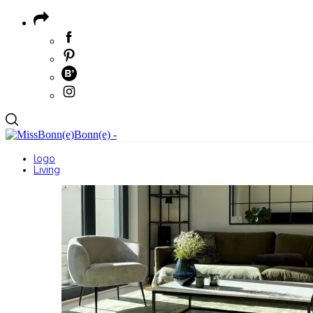
logo
Living