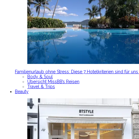
Familienurlaub ohne Stress: Diese 7 Hotelkriterien sind für un
Body & Soul
Übersicht MissBB’s Reisen
Travel & Trips
Beauty