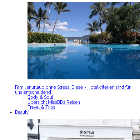
Familienurlaub ohne Stress: Diese 7 Hotelkriterien sind für
uns entscheidend
Body & Soul
Übersicht MissBB’s Reisen
Travel & Trips
Beauty