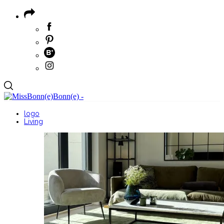
logo
Living