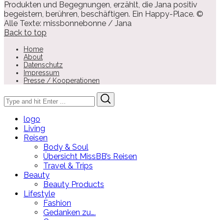
Produkten und Begegnungen, erzählt, die Jana positiv
begeistern, berühren, beschäftigen. Ein Happy-Place. ©
Alle Texte: missbonnebonne / Jana
Back to top
Home
About
Datenschutz
Impressum
Presse / Kooperationen
Search
Search
for:
logo
Living
Reisen
Body & Soul
Übersicht MissBB’s Reisen
Travel & Trips
Beauty
Beauty Products
Lifestyle
Fashion
Gedanken zu….