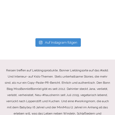
Auf Instagram folgen
Reisen treffen auf Lieblingsprodukte, Bonner Lieblingsorte auf das #ootd.
Und Interieur- auf Kids-Themen. Stets unterhaltsame Stories, die mehr
sind, als nur ein Copy-Paste-PR-Bericht. Ehrlich und authentisch. Den Bonn
Blog MissBonn(e)Bonn(e) gibt es seit 2012. Dahinter steckt Jana, verliebt,
verlobt, verheiratet, Neu-#hausherrin seit Juli 2019, vegetarisch lebend,
verrückt nach Lippenstift und Kuchen. Und eine #workingmom, die auch
mit dem Babyboy (6 Jahre) und der MiniMiss (2 Jahre) im Anhang all das
erleben will, was das Leben neben Windeln, Schlafliedern und