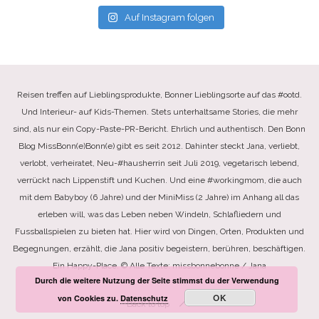
Auf Instagram folgen
Reisen treffen auf Lieblingsprodukte, Bonner Lieblingsorte auf das #ootd.
Und Interieur- auf Kids-Themen. Stets unterhaltsame Stories, die mehr
sind, als nur ein Copy-Paste-PR-Bericht. Ehrlich und authentisch. Den Bonn
Blog MissBonn(e)Bonn(e) gibt es seit 2012. Dahinter steckt Jana, verliebt,
verlobt, verheiratet, Neu-#hausherrin seit Juli 2019, vegetarisch lebend,
verrückt nach Lippenstift und Kuchen. Und eine #workingmom, die auch
mit dem Babyboy (6 Jahre) und der MiniMiss (2 Jahre) im Anhang all das
erleben will, was das Leben neben Windeln, Schlafliedern und
Fussballspielen zu bieten hat. Hier wird von Dingen, Orten, Produkten und
Begegnungen, erzählt, die Jana positiv begeistern, berühren, beschäftigen.
Ein Happy-Place. © Alle Texte: missbonnebonne / Jana
Durch die weitere Nutzung der Seite stimmst du der Verwendung
OK
von Cookies zu.
Datenschutz
Back to top