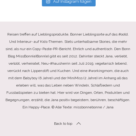
Auf Instagram folgen
Reisen treffen auf Lieblingsprodukte, Bonner Lieblingsorte auf das #ootd.
Und Interieur- auf Kids-Themen. Stets unterhaltsame Stories, die mehr
sind, als nur ein Copy-Paste-PR-Bericht. Ehrlich und authentisch. Den Bonn
Blog MissBonn(e)Bonn(e) gibt es seit 2012. Dahinter steckt Jana, verliebt,
verlobt, verheiratet, Neu-#hausherrin seit Juli 2019, vegetarisch lebend,
verrückt nach Lippenstift und Kuchen. Und eine #workingmom, die auch
mit dem Babyboy (6 Jahre) und der MiniMiss (2 Jahre) im Anhang all das
erleben will, was das Leben neben Windeln, Schlafliedern und
Fussballspielen zu bieten hat. Hier wird von Dingen, Orten, Produkten und
Begegnungen, erzählt, die Jana positiv begeistern, berühren, beschäftigen.
Ein Happy-Place. © Alle Texte: missbonnebonne / Jana
Back to top