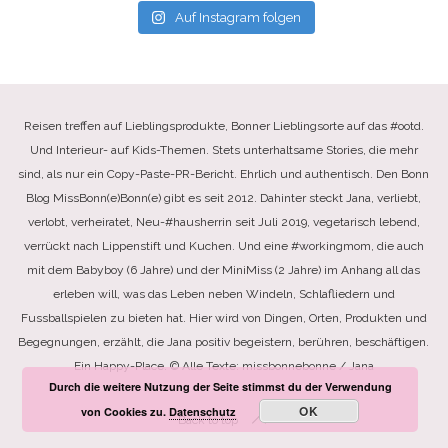
Auf Instagram folgen
Reisen treffen auf Lieblingsprodukte, Bonner Lieblingsorte auf das #ootd.
Und Interieur- auf Kids-Themen. Stets unterhaltsame Stories, die mehr
sind, als nur ein Copy-Paste-PR-Bericht. Ehrlich und authentisch. Den Bonn
Blog MissBonn(e)Bonn(e) gibt es seit 2012. Dahinter steckt Jana, verliebt,
verlobt, verheiratet, Neu-#hausherrin seit Juli 2019, vegetarisch lebend,
verrückt nach Lippenstift und Kuchen. Und eine #workingmom, die auch
mit dem Babyboy (6 Jahre) und der MiniMiss (2 Jahre) im Anhang all das
erleben will, was das Leben neben Windeln, Schlafliedern und
Fussballspielen zu bieten hat. Hier wird von Dingen, Orten, Produkten und
Begegnungen, erzählt, die Jana positiv begeistern, berühren, beschäftigen.
Ein Happy-Place. © Alle Texte: missbonnebonne / Jana
Durch die weitere Nutzung der Seite stimmst du der Verwendung
OK
von Cookies zu.
Datenschutz
Back to top