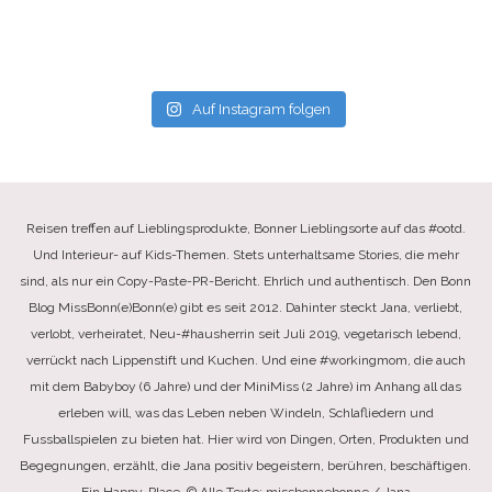
Auf Instagram folgen
Reisen treffen auf Lieblingsprodukte, Bonner Lieblingsorte auf das #ootd.
Und Interieur- auf Kids-Themen. Stets unterhaltsame Stories, die mehr
sind, als nur ein Copy-Paste-PR-Bericht. Ehrlich und authentisch. Den Bonn
Blog MissBonn(e)Bonn(e) gibt es seit 2012. Dahinter steckt Jana, verliebt,
verlobt, verheiratet, Neu-#hausherrin seit Juli 2019, vegetarisch lebend,
verrückt nach Lippenstift und Kuchen. Und eine #workingmom, die auch
mit dem Babyboy (6 Jahre) und der MiniMiss (2 Jahre) im Anhang all das
erleben will, was das Leben neben Windeln, Schlafliedern und
Fussballspielen zu bieten hat. Hier wird von Dingen, Orten, Produkten und
Begegnungen, erzählt, die Jana positiv begeistern, berühren, beschäftigen.