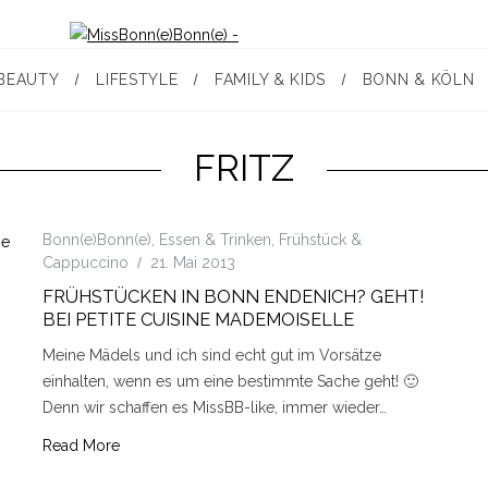
BEAUTY
LIFESTYLE
FAMILY & KIDS
BONN & KÖLN
FRITZ
Bonn(e)Bonn(e)
,
Essen & Trinken
,
Frühstück &
Cappuccino
21. Mai 2013
FRÜHSTÜCKEN IN BONN ENDENICH? GEHT!
BEI PETITE CUISINE MADEMOISELLE
Meine Mädels und ich sind echt gut im Vorsätze
einhalten, wenn es um eine bestimmte Sache geht! 🙂
Denn wir schaffen es MissBB-like, immer wieder…
Read More