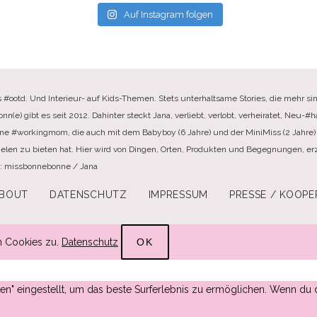
Auf Instagram folgen
s #ootd. Und Interieur- auf Kids-Themen. Stets unterhaltsame Stories, die mehr sin
e) gibt es seit 2012. Dahinter steckt Jana, verliebt, verlobt, verheiratet, Neu-#ha
ine #workingmom, die auch mit dem Babyboy (6 Jahre) und der MiniMiss (2 Jahre) 
elen zu bieten hat. Hier wird von Dingen, Orten, Produkten und Begegnungen, erzä
te: missbonnebonne / Jana
BOUT
DATENSCHUTZ
IMPRESSUM
PRESSE / KOOPE
n Cookies zu.
Datenschutz
OK
ssen" eingestellt, um das beste Surferlebnis zu ermöglichen. Wenn 