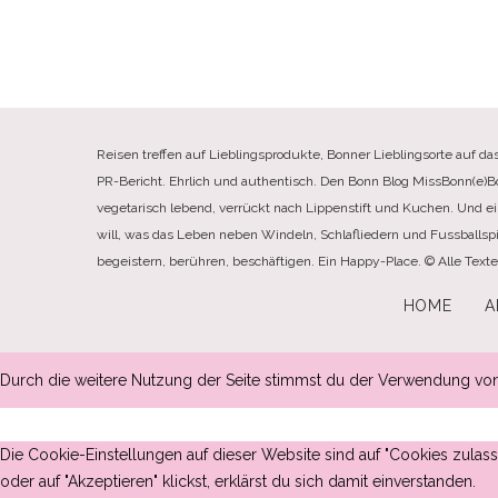
Reisen treffen auf Lieblingsprodukte, Bonner Lieblingsorte auf da
PR-Bericht. Ehrlich und authentisch. Den Bonn Blog MissBonn(e)Bonn(
vegetarisch lebend, verrückt nach Lippenstift und Kuchen. Und e
will, was das Leben neben Windeln, Schlafliedern und Fussballspi
begeistern, berühren, beschäftigen. Ein Happy-Place. © Alle Tex
HOME
A
Durch die weitere Nutzung der Seite stimmst du der Verwendung vo
Die Cookie-Einstellungen auf dieser Website sind auf "Cookies zula
oder auf "Akzeptieren" klickst, erklärst du sich damit einverstanden.