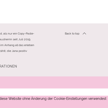
d, als nur ein Copy-Paste-
Back to top
usherrin seit Juli 2019,
im Anhang all das erleben
hlt, die Jana positiv
RATIONEN
du diese Website ohne Änderung der Cookie-Einstellungen verwendest