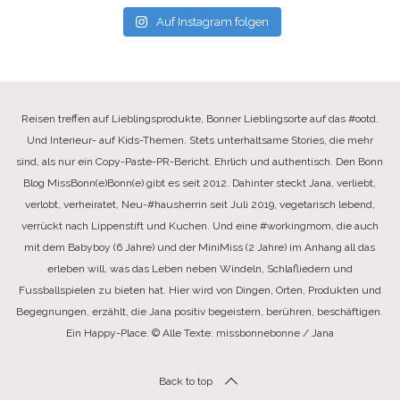
Auf Instagram folgen
Reisen treffen auf Lieblingsprodukte, Bonner Lieblingsorte auf das #ootd.
Und Interieur- auf Kids-Themen. Stets unterhaltsame Stories, die mehr
sind, als nur ein Copy-Paste-PR-Bericht. Ehrlich und authentisch. Den Bonn
Blog MissBonn(e)Bonn(e) gibt es seit 2012. Dahinter steckt Jana, verliebt,
verlobt, verheiratet, Neu-#hausherrin seit Juli 2019, vegetarisch lebend,
verrückt nach Lippenstift und Kuchen. Und eine #workingmom, die auch
mit dem Babyboy (6 Jahre) und der MiniMiss (2 Jahre) im Anhang all das
erleben will, was das Leben neben Windeln, Schlafliedern und
Fussballspielen zu bieten hat. Hier wird von Dingen, Orten, Produkten und
Begegnungen, erzählt, die Jana positiv begeistern, berühren, beschäftigen.
Ein Happy-Place. © Alle Texte: missbonnebonne / Jana
Back to top