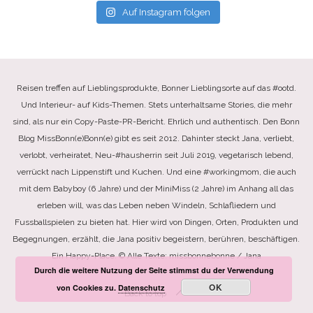
Auf Instagram folgen
Reisen treffen auf Lieblingsprodukte, Bonner Lieblingsorte auf das #ootd.
Und Interieur- auf Kids-Themen. Stets unterhaltsame Stories, die mehr
sind, als nur ein Copy-Paste-PR-Bericht. Ehrlich und authentisch. Den Bonn
Blog MissBonn(e)Bonn(e) gibt es seit 2012. Dahinter steckt Jana, verliebt,
verlobt, verheiratet, Neu-#hausherrin seit Juli 2019, vegetarisch lebend,
verrückt nach Lippenstift und Kuchen. Und eine #workingmom, die auch
mit dem Babyboy (6 Jahre) und der MiniMiss (2 Jahre) im Anhang all das
erleben will, was das Leben neben Windeln, Schlafliedern und
Fussballspielen zu bieten hat. Hier wird von Dingen, Orten, Produkten und
Begegnungen, erzählt, die Jana positiv begeistern, berühren, beschäftigen.
Ein Happy-Place. © Alle Texte: missbonnebonne / Jana
Durch die weitere Nutzung der Seite stimmst du der Verwendung
OK
von Cookies zu.
Datenschutz
Back to top