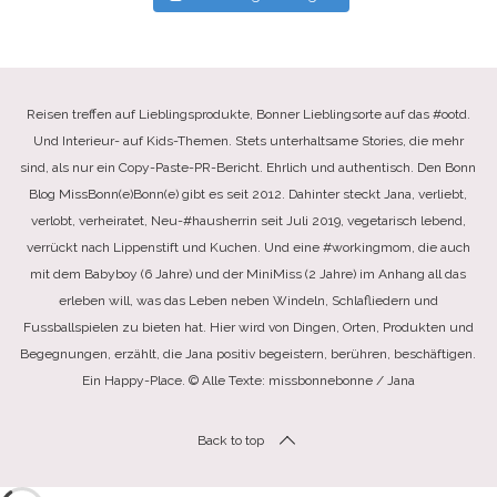
Reisen treffen auf Lieblingsprodukte, Bonner Lieblingsorte auf das #ootd.
Und Interieur- auf Kids-Themen. Stets unterhaltsame Stories, die mehr
sind, als nur ein Copy-Paste-PR-Bericht. Ehrlich und authentisch. Den Bonn
Blog MissBonn(e)Bonn(e) gibt es seit 2012. Dahinter steckt Jana, verliebt,
verlobt, verheiratet, Neu-#hausherrin seit Juli 2019, vegetarisch lebend,
verrückt nach Lippenstift und Kuchen. Und eine #workingmom, die auch
mit dem Babyboy (6 Jahre) und der MiniMiss (2 Jahre) im Anhang all das
erleben will, was das Leben neben Windeln, Schlafliedern und
Fussballspielen zu bieten hat. Hier wird von Dingen, Orten, Produkten und
Begegnungen, erzählt, die Jana positiv begeistern, berühren, beschäftigen.
Ein Happy-Place. © Alle Texte: missbonnebonne / Jana
Back to top