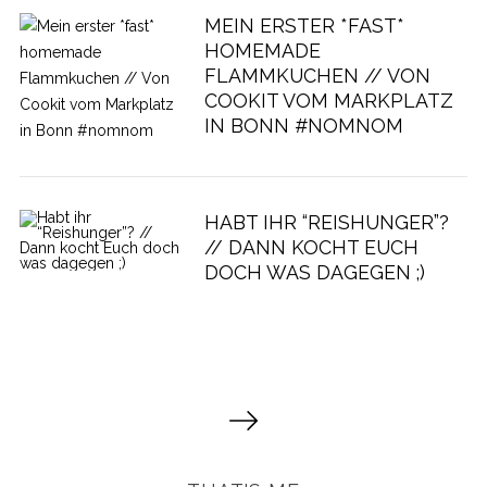
MEIN ERSTER *FAST*
HOMEMADE
FLAMMKUCHEN // VON
COOKIT VOM MARKPLATZ
IN BONN #NOMNOM
HABT IHR “REISHUNGER”?
// DANN KOCHT EUCH
DOCH WAS DAGEGEN ;)
S
e
i
t