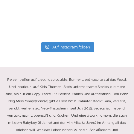
Auf Instagram folgen
Reisen treffen auf Lieblingsprodukte, Bonner Lieblingsorte auf das #ootd.
Und Interieur- auf Kids-Themen. Stets unterhaltsame Stories, die mehr
sind, als nur ein Copy-Paste-PR-Bericht. Ehrlich und authentisch. Den Bonn
Blog MissBonn(e)Bonn(e) gibt es seit 2012. Dahinter steckt Jana, verliebt,
verlobt, verheiratet, Neu-#hausherrin seit Juli 2019, vegetarisch lebend,
verrückt nach Lippenstift und Kuchen. Und eine #workingmom, die auch
mit dem Babyboy (6 Jahre) und der MiniMiss (2 Jahre) im Anhang all das
erleben will, was das Leben neben Windeln, Schlafliedern und