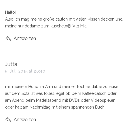
y
s
Hallo!
:
Also ich mag meine große cautch mit vielen Kissen,decken und
meine hundedame zum kuscheln😊 Vlg Mia
Antworten
s
Jutta
a
5. Juli 2015 at 20:40
y
s
mit meinem Hund im Arm und meiner Tochter dabei zuhause
:
auf dem Sofa ist was tolles, egal ob beim Kaffeeklatsch oder
am Abend beim Mädelsabend mit DVDs oder Videospielen
oder halt am Nachmittag mit einem spannenden Buch
Antworten