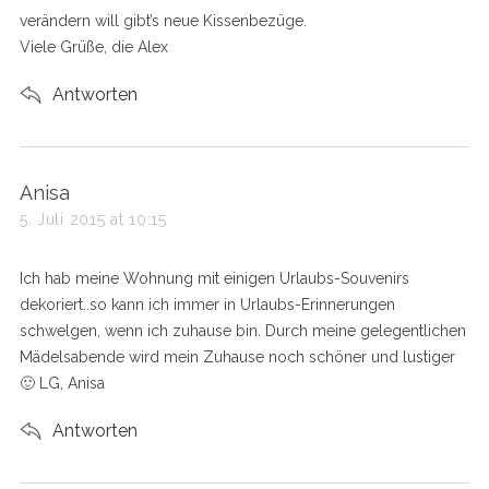
verändern will gibt’s neue Kissenbezüge.
Viele Grüße, die Alex
Antworten
s
Anisa
a
5. Juli 2015 at 10:15
y
s
Ich hab meine Wohnung mit einigen Urlaubs-Souvenirs
:
dekoriert..so kann ich immer in Urlaubs-Erinnerungen
schwelgen, wenn ich zuhause bin. Durch meine gelegentlichen
Mädelsabende wird mein Zuhause noch schöner und lustiger
🙂 LG, Anisa
Antworten