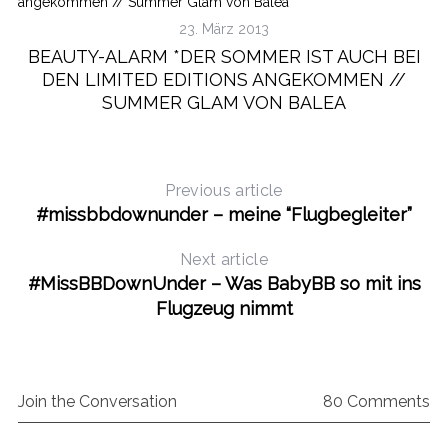
23. März 2013
BEAUTY-ALARM *DER SOMMER IST AUCH BEI
DEN LIMITED EDITIONS ANGEKOMMEN //
SUMMER GLAM VON BALEA
Previous article
S
#missbbdownunder – meine “Flugbegleiter”
e
a
Next article
r
#MissBBDownUnder – Was BabyBB so mit ins
c
h
Flugzeug nimmt
f
o
r
:
Join the Conversation
80 Comments