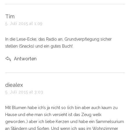
s
Tim
a
5. Juli 2015 at 1:09
y
s
In die Lese-Ecke, das Radio an, Grundverpflegung sicher
:
stellen (Snacks) und ein gutes Buch!
Antworten
s
diealex
a
5. Juli 2015 at 3:03
y
s
Mit Blumen habe ich’s ja nicht so (ich bin aber auch kaum zu
:
Hause und ehe man sich versieht ist das Zeug welk
geworden…) aber ich liebe Kerzen und habe ein Sammelsurium
an Ständern und Sorten. Und wenn ich was im Wohnzimmer