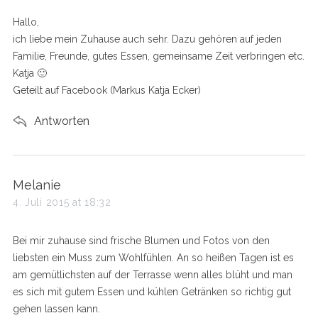
s
Hallo,
:
ich liebe mein Zuhause auch sehr. Dazu gehören auf jeden
Familie, Freunde, gutes Essen, gemeinsame Zeit verbringen etc.
Katja 🙂
Geteilt auf Facebook (Markus Katja Ecker)
Antworten
s
Melanie
a
4. Juli 2015 at 18:32
y
s
Bei mir zuhause sind frische Blumen und Fotos von den
:
liebsten ein Muss zum Wohlfühlen. An so heißen Tagen ist es
am gemütlichsten auf der Terrasse wenn alles blüht und man
es sich mit gutem Essen und kühlen Getränken so richtig gut
gehen lassen kann.