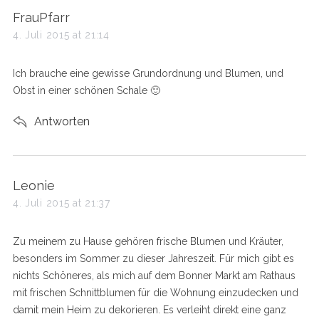
s
FrauPfarr
a
4. Juli 2015 at 21:14
y
s
Ich brauche eine gewisse Grundordnung und Blumen, und
:
Obst in einer schönen Schale 🙂
Antworten
s
Leonie
a
4. Juli 2015 at 21:37
y
s
Zu meinem zu Hause gehören frische Blumen und Kräuter,
:
besonders im Sommer zu dieser Jahreszeit. Für mich gibt es
nichts Schöneres, als mich auf dem Bonner Markt am Rathaus
mit frischen Schnittblumen für die Wohnung einzudecken und
damit mein Heim zu dekorieren. Es verleiht direkt eine ganz