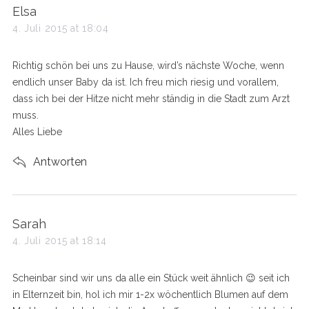
s
Elsa
a
4. Juli 2015 at 18:04
y
s
Richtig schön bei uns zu Hause, wird’s nächste Woche, wenn
:
endlich unser Baby da ist. Ich freu mich riesig und vorallem,
dass ich bei der Hitze nicht mehr ständig in die Stadt zum Arzt
muss.
Alles Liebe
Antworten
s
Sarah
a
4. Juli 2015 at 18:14
y
s
Scheinbar sind wir uns da alle ein Stück weit ähnlich 😉 seit ich
:
in Elternzeit bin, hol ich mir 1-2x wöchentlich Blumen auf dem