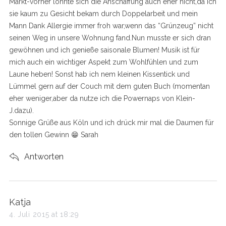
Markt-vorher lohnte sich die Anschaffung auch eher nicht,da ich
sie kaum zu Gesicht bekam durch Doppelarbeit und mein
Mann Dank Allergie immer froh war,wenn das “Grünzeug” nicht
seinen Weg in unsere Wohnung fand.Nun musste er sich dran
gewöhnen und ich genieße saisonale Blumen! Musik ist für
mich auch ein wichtiger Aspekt zum Wohlfühlen und zum
Laune heben! Sonst hab ich nem kleinen Kissentick und
Lümmel gern auf der Couch mit dem guten Buch (momentan
eher weniger,aber da nutze ich die Powernaps von Klein-
J.dazu).
Sonnige Grüße aus Köln und ich drück mir mal die Daumen für
den tollen Gewinn 😁 Sarah
Antworten
s
Katja
a
4. Juli 2015 at 18:29
y