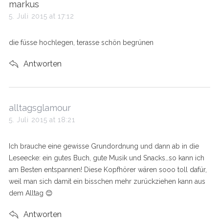
s
markus
a
5. Juli 2015 at 17:12
y
s
die füsse hochlegen, terasse schön begrünen
:
Antworten
s
alltagsglamour
a
5. Juli 2015 at 18:21
y
s
Ich brauche eine gewisse Grundordnung und dann ab in die
:
Leseecke: ein gutes Buch, gute Musik und Snacks…so kann ich
am Besten entspannen! Diese Kopfhörer wären sooo toll dafür,
weil man sich damit ein bisschen mehr zurückziehen kann aus
dem Alltag 😊
Antworten