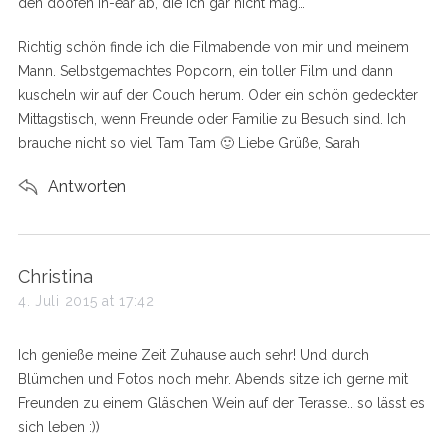
den doofen In-ear ab, die ich gar nicht mag…
Richtig schön finde ich die Filmabende von mir und meinem
Mann. Selbstgemachtes Popcorn, ein toller Film und dann
kuscheln wir auf der Couch herum. Oder ein schön gedeckter
Mittagstisch, wenn Freunde oder Familie zu Besuch sind. Ich
brauche nicht so viel Tam Tam 🙂 Liebe Grüße, Sarah
Antworten
s
Christina
a
4. Juli 2015 at 17:42
y
s
Ich genieße meine Zeit Zuhause auch sehr! Und durch
:
Blümchen und Fotos noch mehr. Abends sitze ich gerne mit
Freunden zu einem Gläschen Wein auf der Terasse.. so lässt es
sich leben :))