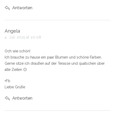
Antworten
s
Angela
a
4. Juli 2015 at 20:08
y
s
Och wie schön!
:
Ich brauche zu hause ein paar Blumen und schöne Farben.
Gerne sitze ich draußen auf der Terasse und quatschen über
alte Zeiten 🙂
+Fb
Liebe Grüße
Antworten