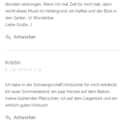
Stunden verbringen. Wenn ich mal Zeit für mich hab, dann
reicht etwas Musik im Hintergrund, ein Kaffee und der Blick in
den Garten. :0) Wunderbar.
Liebe Grüße. J.
Antworten
s
Kristin
a
5. Juli 2015 at 0:31
y
s
Ich habe in der Schwangrschaft Hörbücher für mich entdeckt.
:
Ein lauer Sommerabend, ein paar Kerzen auf dem Balkon,
meine blühenden Pflänzchen, ich auf dem Liegestuhl und ein
wirklich gutes Hörbuch.
Antworten