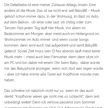
Die Detailliebe ist eine meiner Zuhause-Alltags-Inseln. Eine
andere ist die Musik. Das ist sie nicht erst seit BabyBB – Musik
gehört schon immer dazu. In der Wohnung, im Bad, im Auto,
auf dem Balkon… ob leise oder laut, ob chillig oder zum
Tanzen. Fast jeden Tag läuft hier Musik. Vor allem im
Badezimmer am Morgen, aber meist auch im Hintergrund im
Wohnzimmer, im Auto immer. Und wenn coole Songs
kommen, dann wird auch mal aufgedreht und samt BabyBB
getanzt. Soviel Zeit muss sein 🙂 Nur abends läuft meist keine
Musik mehr – meist auch kein Fernseher, denn dann sitze ich
am PC und bin dabei mit einem Ohr beim Baby… dabei würde
mir das Babyphone anzeigen, wenn sich dort was regen würde
– aber ich habe immer alle Türen auf. Kopfhörer müsste man
haben…
Das schreibe ich natürlich nicht nur so, wenn ihr das auch
denkt: “Kopfhörer wären gar nicht mal so schlecht”, dann lest
unbedingt weiter! Denn ich verlose passend zum Sommer
zusammen mit Orangina ein Chill-Out-Alltagsinseln-Paket. Und