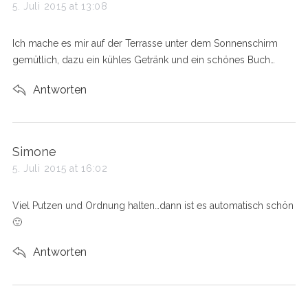
a
5. Juli 2015 at 13:08
y
s
Ich mache es mir auf der Terrasse unter dem Sonnenschirm
:
gemütlich, dazu ein kühles Getränk und ein schönes Buch…
Antworten
s
Simone
a
5. Juli 2015 at 16:02
y
s
Viel Putzen und Ordnung halten…dann ist es automatisch schön
:
🙂
Antworten