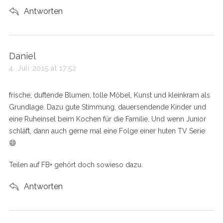
Antworten
s
Daniel
a
4. Juli 2015 at 17:52
y
s
frische, duftende Blumen, tolle Möbel, Kunst und kleinkram als
:
Grundlage. Dazu gute Stimmung, dauersendende Kinder und
eine Ruheinsel beim Kochen für die Familie. Und wenn Junior
schläft, dann auch gerne mal eine Folge einer huten TV Serie
😄
Teilen auf FB+ gehört doch sowieso dazu.
Antworten