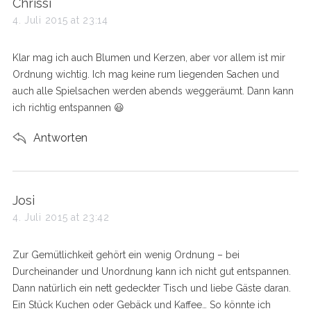
s
Chrissi
a
4. Juli 2015 at 23:14
y
s
Klar mag ich auch Blumen und Kerzen, aber vor allem ist mir
:
Ordnung wichtig. Ich mag keine rum liegenden Sachen und
auch alle Spielsachen werden abends weggeräumt. Dann kann
ich richtig entspannen 😃
Antworten
s
Josi
a
4. Juli 2015 at 23:42
y
s
Zur Gemütlichkeit gehört ein wenig Ordnung – bei
:
Durcheinander und Unordnung kann ich nicht gut entspannen.
Dann natürlich ein nett gedeckter Tisch und liebe Gäste daran.
Ein Stück Kuchen oder Gebäck und Kaffee… So könnte ich