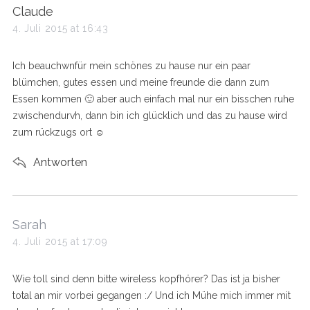
s
Claude
a
4. Juli 2015 at 16:43
y
s
Ich beauchwnfür mein schönes zu hause nur ein paar
:
blümchen, gutes essen und meine freunde die dann zum
Essen kommen 🙂 aber auch einfach mal nur ein bisschen ruhe
zwischendurvh, dann bin ich glücklich und das zu hause wird
zum rückzugs ort ☺️
Antworten
s
Sarah
a
4. Juli 2015 at 17:09
y
s
Wie toll sind denn bitte wireless kopfhörer? Das ist ja bisher
:
total an mir vorbei gegangen :/ Und ich Mühe mich immer mit