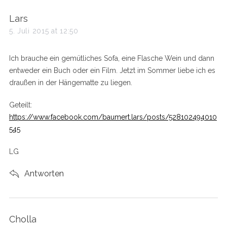
s
Lars
a
5. Juli 2015 at 12:50
y
s
Ich brauche ein gemütliches Sofa, eine Flasche Wein und dann
:
entweder ein Buch oder ein Film. Jetzt im Sommer liebe ich es
draußen in der Hängematte zu liegen.
Geteilt:
https://www.facebook.com/baumert.lars/posts/528102494010
545
LG
Antworten
s
Cholla