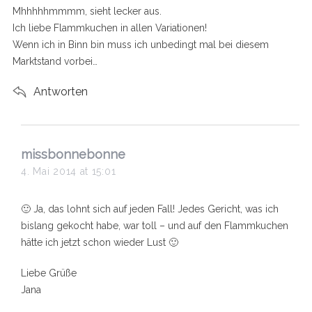
s
Mhhhhhmmmm, sieht lecker aus.
:
Ich liebe Flammkuchen in allen Variationen!
Wenn ich in Binn bin muss ich unbedingt mal bei diesem
Marktstand vorbei…
Antworten
s
missbonnebonne
S
a
4. Mai 2014 at 15:01
e
y
a
s
r
🙂 Ja, das lohnt sich auf jeden Fall! Jedes Gericht, was ich
:
c
bislang gekocht habe, war toll – und auf den Flammkuchen
h
hätte ich jetzt schon wieder Lust 🙂
f
o
Liebe Grüße
r
:
Jana