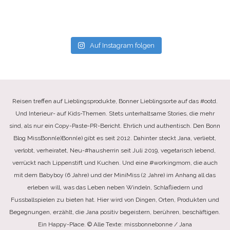
Auf Instagram folgen
Reisen treffen auf Lieblingsprodukte, Bonner Lieblingsorte auf das #ootd.
Und Interieur- auf Kids-Themen. Stets unterhaltsame Stories, die mehr
sind, als nur ein Copy-Paste-PR-Bericht. Ehrlich und authentisch. Den Bonn
Blog MissBonn(e)Bonn(e) gibt es seit 2012. Dahinter steckt Jana, verliebt,
verlobt, verheiratet, Neu-#hausherrin seit Juli 2019, vegetarisch lebend,
verrückt nach Lippenstift und Kuchen. Und eine #workingmom, die auch
mit dem Babyboy (6 Jahre) und der MiniMiss (2 Jahre) im Anhang all das
erleben will, was das Leben neben Windeln, Schlafliedern und
Fussballspielen zu bieten hat. Hier wird von Dingen, Orten, Produkten und
Begegnungen, erzählt, die Jana positiv begeistern, berühren, beschäftigen.
Ein Happy-Place. © Alle Texte: missbonnebonne / Jana