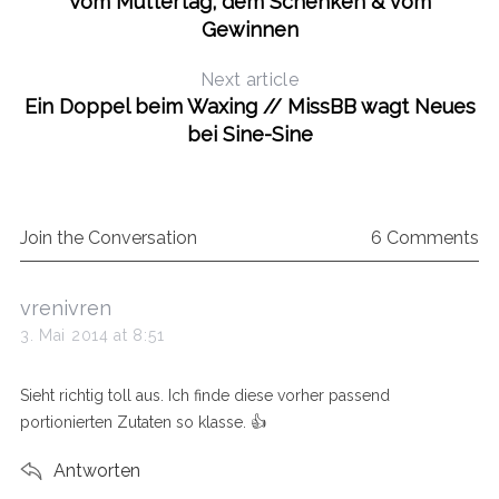
Vom Muttertag, dem Schenken & vom
Gewinnen
Next article
Ein Doppel beim Waxing // MissBB wagt Neues
bei Sine-Sine
Join the Conversation
6 Comments
s
vrenivren
a
3. Mai 2014 at 8:51
y
s
Sieht richtig toll aus. Ich finde diese vorher passend
:
portionierten Zutaten so klasse. 👍
Antworten