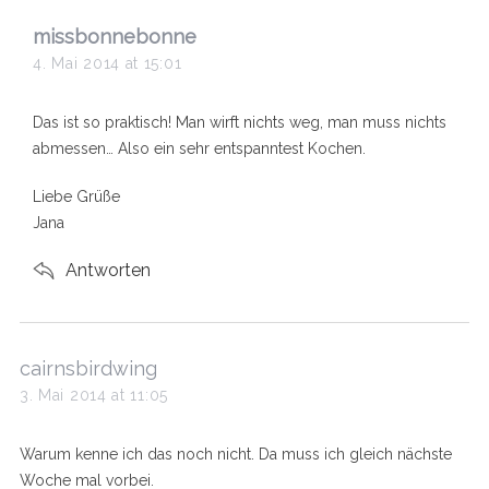
s
missbonnebonne
a
4. Mai 2014 at 15:01
y
s
Das ist so praktisch! Man wirft nichts weg, man muss nichts
:
abmessen… Also ein sehr entspanntest Kochen.
Liebe Grüße
Jana
Antworten
s
cairnsbirdwing
a
3. Mai 2014 at 11:05
y
s
Warum kenne ich das noch nicht. Da muss ich gleich nächste
:
Woche mal vorbei.