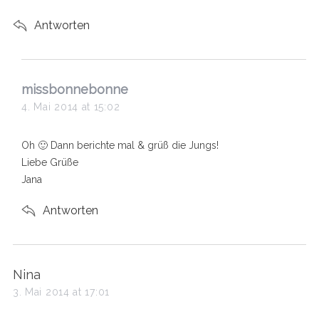
Antworten
s
missbonnebonne
a
4. Mai 2014 at 15:02
y
s
Oh 🙂 Dann berichte mal & grüß die Jungs!
:
Liebe Grüße
Jana
Antworten
s
Nina
a
3. Mai 2014 at 17:01
y