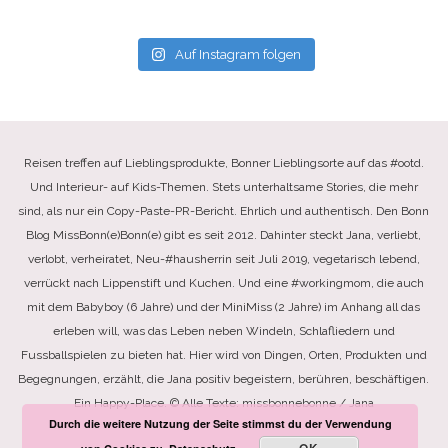
Auf Instagram folgen
Reisen treffen auf Lieblingsprodukte, Bonner Lieblingsorte auf das #ootd.
Und Interieur- auf Kids-Themen. Stets unterhaltsame Stories, die mehr
sind, als nur ein Copy-Paste-PR-Bericht. Ehrlich und authentisch. Den Bonn
Blog MissBonn(e)Bonn(e) gibt es seit 2012. Dahinter steckt Jana, verliebt,
verlobt, verheiratet, Neu-#hausherrin seit Juli 2019, vegetarisch lebend,
verrückt nach Lippenstift und Kuchen. Und eine #workingmom, die auch
mit dem Babyboy (6 Jahre) und der MiniMiss (2 Jahre) im Anhang all das
erleben will, was das Leben neben Windeln, Schlafliedern und
Fussballspielen zu bieten hat. Hier wird von Dingen, Orten, Produkten und
Begegnungen, erzählt, die Jana positiv begeistern, berühren, beschäftigen.
Ein Happy-Place. © Alle Texte: missbonnebonne / Jana
Durch die weitere Nutzung der Seite stimmst du der Verwendung