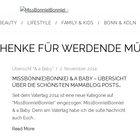
BEAUTY
LIFESTYLE
FAMILY & KIDS
BONN & KÖLN
HENKE FÜR WERDENDE M
Übersicht "& a Baby"
2. November 2014
MISSBONN(E)BONN(E) & A BABY – ÜBERSICHT
ÜBER DIE SCHÖNSTEN MAMABLOG POSTS…
Seit dem Vatertag 2014 ist eine neue Kategorie auf
“MissBonn(e)Bonn(e)” eingezogen: MissBonn(e)Bonn(e)
& a Baby. Denn am Vatertag habe ich die süße Nachricht
auch Euch…
Read More