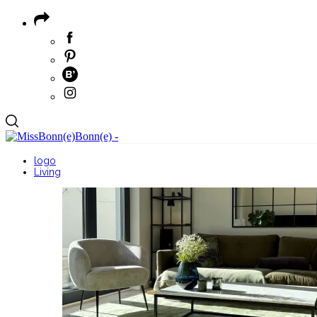
logo
Living