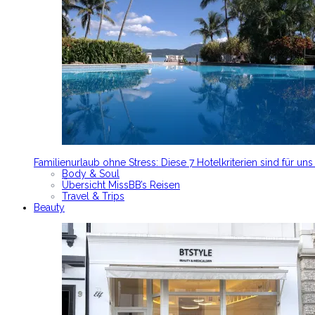
Familienurlaub ohne Stress: Diese 7 Hotelkriterien sind für un
Body & Soul
Übersicht MissBB’s Reisen
Travel & Trips
Beauty