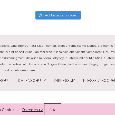
Auf Instagram folgen
s #ootd. Und Interieur- auf Kids-Themen. Stets unterhaltsame Stories, die mehr sin
e) gibt es seit 2012. Dahinter steckt Jana, verliebt, verlobt, verheiratet, Neu-#ha
ine #workingmom, die auch mit dem Babyboy (6 Jahre) und der MiniMiss (2 Jahre) 
elen zu bieten hat. Hier wird von Dingen, Orten, Produkten und Begegnungen, erzä
te: missbonnebonne / Jana
BOUT
DATENSCHUTZ
IMPRESSUM
PRESSE / KOOPE
n Cookies zu.
Datenschutz
OK