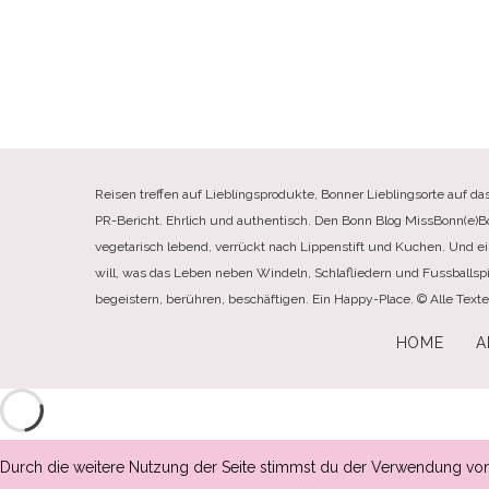
Reisen treffen auf Lieblingsprodukte, Bonner Lieblingsorte auf da
PR-Bericht. Ehrlich und authentisch. Den Bonn Blog MissBonn(e)Bonn(
vegetarisch lebend, verrückt nach Lippenstift und Kuchen. Und e
will, was das Leben neben Windeln, Schlafliedern und Fussballspi
begeistern, berühren, beschäftigen. Ein Happy-Place. © Alle Tex
HOME
A
Durch die weitere Nutzung der Seite stimmst du der Verwendung vo