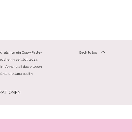
d, als nur ein Copy-Paste-
Back to top
usherrin seit Juli 2019,
im Anhang all das erleben
hlt, die Jana positiv
RATIONEN