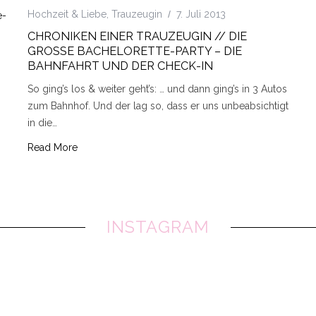
Hochzeit & Liebe
,
Trauzeugin
7. Juli 2013
CHRONIKEN EINER TRAUZEUGIN // DIE
GROSSE BACHELORETTE-PARTY – DIE B
AHNFAHRT UND DER CHECK-IN
So ging’s los & weiter geht’s: … und dann ging’s in 3 Autos
zum Bahnhof. Und der lag so, dass er uns unbeabsichtigt
in die…
Read More
INSTAGRAM