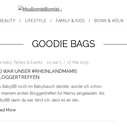
BEAUTY
LIFESTYLE
FAMILY & KIDS
BONN & KÖLN
GOODIE BAGS
a baby
,
Parties & Events - so war's
17. Mai 2015
O WAR UNSER #RHEINLANDMAMIS
LOGGERTREFFEN
s BabyBB noch im Babybauch steckte, wurde ich schon
 meinem ersten Bloggertreffen für Mamis eingeladen. Als
byBB dann da war, fand ich, dass es an der…
ad More