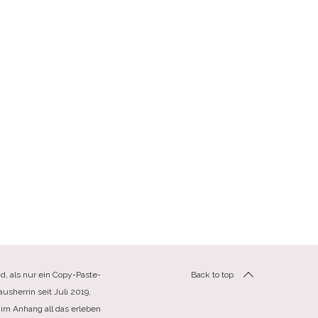
d, als nur ein Copy-Paste-
Back to top
usherrin seit Juli 2019,
im Anhang all das erleben