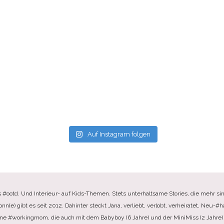
Auf Instagram folgen
s #ootd. Und Interieur- auf Kids-Themen. Stets unterhaltsame Stories, die mehr sin
e) gibt es seit 2012. Dahinter steckt Jana, verliebt, verlobt, verheiratet, Neu-#ha
ine #workingmom, die auch mit dem Babyboy (6 Jahre) und der MiniMiss (2 Jahre) 