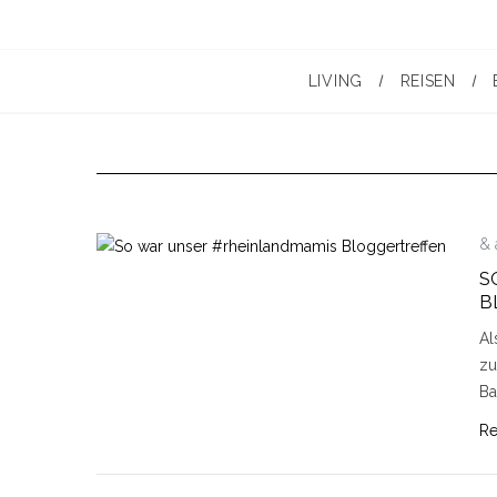
LIVING
REISEN
& 
S
B
Al
zu
Ba
Re