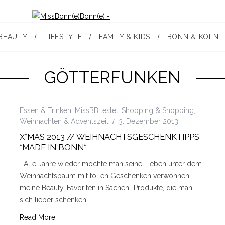
BEAUTY
LIFESTYLE
FAMILY & KIDS
BONN & KÖLN
GÖTTERFUNKEN
Essen & Trinken
,
MissBB testet
,
Shopping & Shopping
,
Weihnachten & Adventszeit
3. Dezember 2013
X*MAS 2013 // WEIHNACHTSGESCHENKTIPPS
*MADE IN BONN*
Alle Jahre wieder möchte man seine Lieben unter dem
Weihnachtsbaum mit tollen Geschenken verwöhnen –
meine Beauty-Favoriten in Sachen “Produkte, die man
sich lieber schenken…
Read More